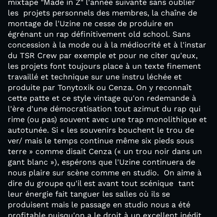
mixtape "Made in Z" l'année suivante sans oublier
les projets personnels des membres, la chaîne de
montage de l'Uzine ne cesse de produire en
égrénant un rap définitivement old school. Sans
concession à la mode ou à la médiocrité et à l'instar
du TSR Crew par exemple et pour ne citer qu'eux,
les projets font toujours place à un texte finement
travaillé et technique sur une instru léchée et
produite par Tonytoxik ou Cenza. On y reconnaît
cette patte et ce style vintage qu'on redemande à
l'ère d'une démocratisation tout azimut du rap qui
rime (ou pas) souvent avec une trap monolithique et
autotunée. Si « les souvenirs bouchent le trou de
ver/ mais le temps continue même six pieds sous
terre » comme disait Cenza (« un trou noir dans un
gant blanc »), espérons que l'Uzine continuera de
nous plaire sur scène comme en studio. On aime à
dire du groupe qu'il est avant tout scénique tant
leur énergie fait tanguer les salles où ils se
produisent mais le passage en studio nous a été
profitable puisqu'on a le droit à un excellent inédit