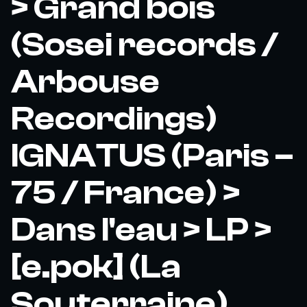
> Grand bois
(Sosei records /
Arbouse
Recordings)
IGNATUS (Paris –
75 / France) >
Dans l'eau > LP >
[e.pok] (La
Souterraine)