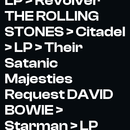
LP > Revolver
THE ROLLING
STONES > Citadel
> LP > Their
Satanic
Majesties
Request DAVID
BOWIE >
Starman > LP