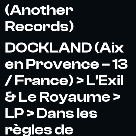
(Another
Records)
DOCKLAND (Aix
en Provence – 13
/ France) > L'Exil
& Le Royaume >
LP > Dans les
règles de