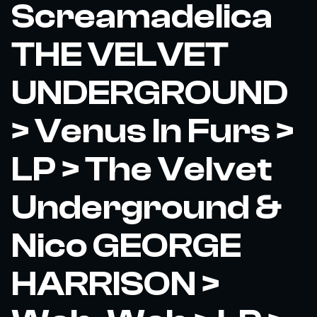
Screamadelica
THE VELVET
UNDERGROUND
> Venus In Furs >
LP > The Velvet
Underground &
Nico GEORGE
HARRISON >