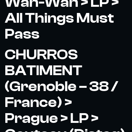
Wah-Wah > LP >
All Things Must
Pass
CHURROS
BATIMENT
(Grenoble – 38 /
France) >
Prague > LP >