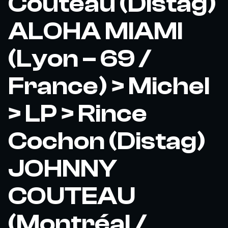
Couteau (Distag)
ALOHA MIAMI
(Lyon – 69 /
France) > Michel
> LP > Rince
Cochon (Distag)
JOHNNY
COUTEAU
(Montréal /