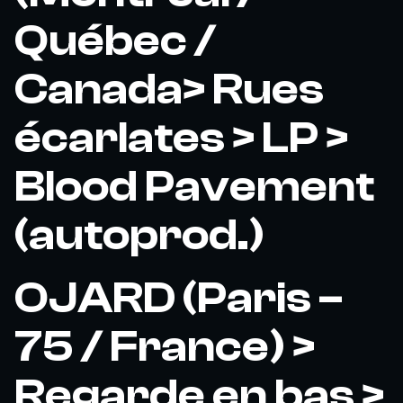
Québec /
Canada> Rues
écarlates > LP >
Blood Pavement
(autoprod.)
OJARD (Paris –
75 / France) >
Regarde en bas >