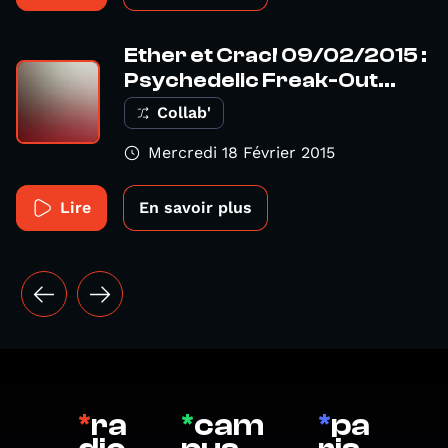
Ether et Crac! 09/02/2015 :
Psychedelic Freak-Out...
Collab'
Mercredi 18 Février 2015
Lire
En savoir plus
*
ra
*
cam
*
pa