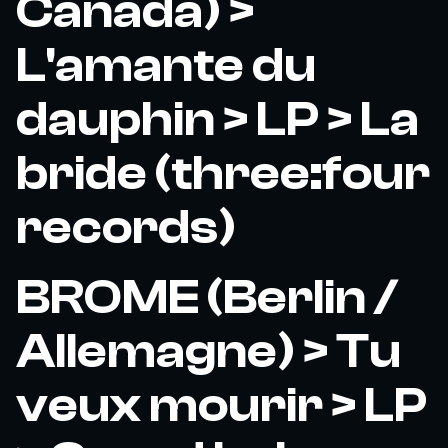
Canada) >
L'amante du
dauphin > LP > La
bride (three:four
records)
BROME (Berlin /
Allemagne) > Tu
veux mourir > LP