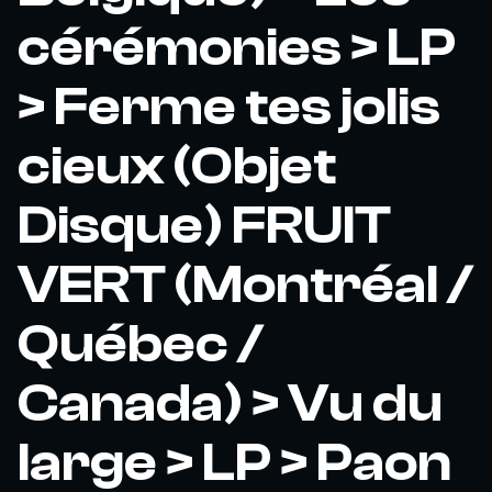
cérémonies > LP
> Ferme tes jolis
cieux (Objet
Disque) FRUIT
VERT (Montréal /
Québec /
Canada) > Vu du
large > LP > Paon