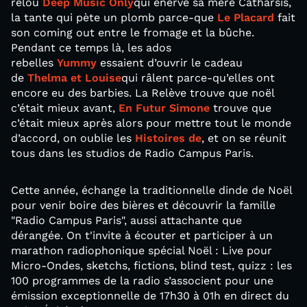
relou
Deep Music Only
qui énerve sa mère Catharsis,
la tante qui pète un plomb parce-que
Le Placard
fait
son coming out entre le fromage et la bûche.
Pendant ce temps là, les ados
rebelles
Yummy
essaient d’ouvrir le cadeau
de
Thelma et Louise
qui râlent parce-qu’elles ont
encore eu des barbies. La Relève trouve que noël
c’était mieux avant,
En Futur Simone
trouve que
c’était mieux après alors pour mettre tout le monde
d’accord, on oublie les
Histoires de
, et on se réunit
tous dans les studios de Radio Campus Paris.
Cette année, échange la traditionnelle dinde de Noël
pour venir boire des bières et découvrir la famille
"Radio Campus Paris", aussi attachante que
dérangée. On t'invite à écouter et participer à un
marathon radiophonique spécial Noël : Live pour
Micro-Ondes, sketchs, fictions, blind test, quizz : les
100 programmes de la radio s’associent pour une
émission exceptionnelle de 17h30 à 01h en direct du