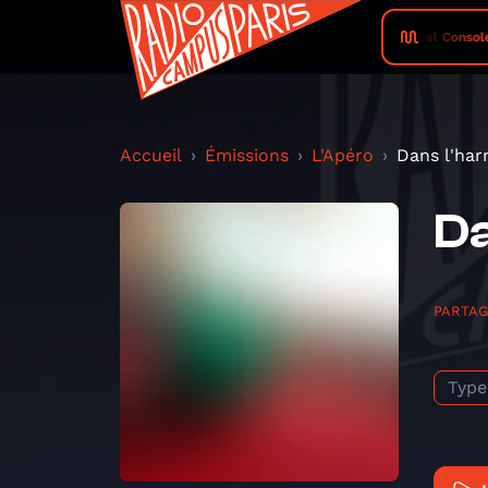
Rival Console
Accueil
Émissions
L'Apéro
Dans l'ha
Da
PARTA
Type