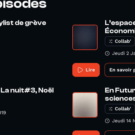
pisodes
ylist de grève
L’espace
Économiq
Collab'
Jeudi 2 J
Lire
En savoir 
La nuit#3, Noël
En Futur
science
Collab'
019
Jeudi 14