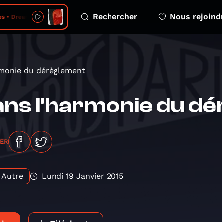
Rechercher
Nous rejoind
s • Dreamer's Wake
rmonie du dérèglement
ns l'harmonie du d
GER
Autre
Lundi 19 Janvier 2015