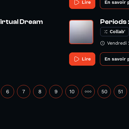
Lire
En savoir 
Virtual Dream
Periods 
Collab'
Vendredi 
Lire
En savoir 
6
7
8
9
10
•••
50
51