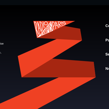
C
P
ise
,
S
N