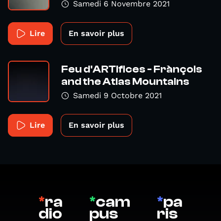
Samedi 6 Novembre 2021
Lire
En savoir plus
Feu d'ARTifices - Frànçois
and the Atlas Mountains
Samedi 9 Octobre 2021
Lire
En savoir plus
*
ra
*
cam
*
pa
dio
pus
ris