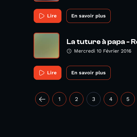
Lire
En savoir plus
La tuture à papa - 
Mercredi 10 Février 2016
Lire
En savoir plus
1
2
3
4
5