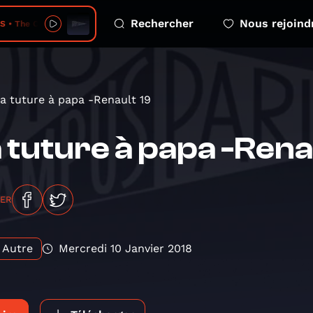
Rechercher
Nous rejoind
e Creator Has a Master Plan
a tuture à papa -Renault 19
 tuture à papa -Rena
GER
Autre
Mercredi 10 Janvier 2018