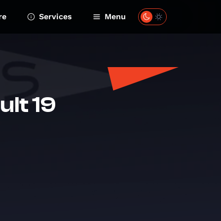
re
Services
Menu
ult 19