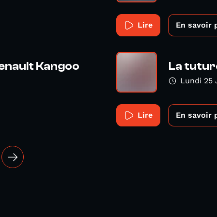
Lire
En savoir 
Renault Kangoo
La tuture
Lundi 25 
Lire
En savoir 