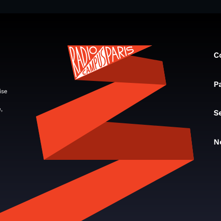
C
P
ise
,
S
N