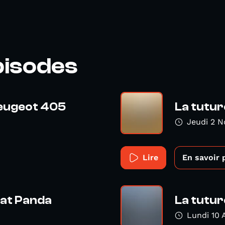
pisodes
Peugeot 405
La tutur
Jeudi 2 
Lire
En savoir 
iat Panda
La tutur
Lundi 10 A