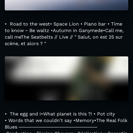
• Road to the west• Space Lion • Piano bar • Time
to know ~ Be waltz •Autumn in Ganymede•Call me,
call meThe Seatbelts // Live // " Salut, on est 25 sur
scène, et alors ? "
• The egg and I•What planet is this ?! • Pot city
• Words that we couldn't say •Memory•The Real Folk
Blues ────────────────────────