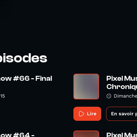
pisodes
how #66 - Final
Pixel Mu
Chroniqu
15
Dimanche
Lire
En savoir 
Show #64 -
Pixel Mu