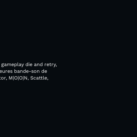
n gameplay die and retry,
lleures bande-son de
or, M|O|O|N, Scattle,