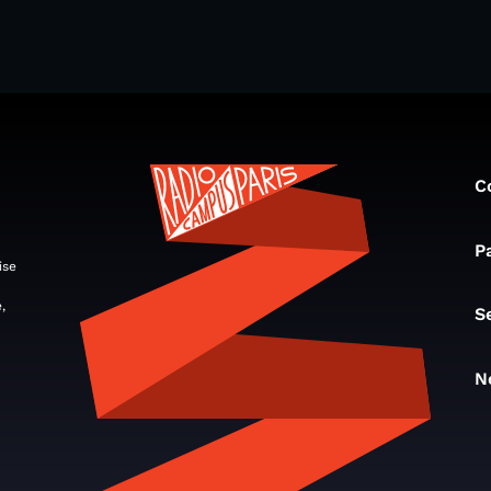
C
P
ise
,
S
N