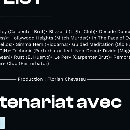
─────────────────
ley (Carpenter Brut)• Blizzard (Light Club)• Decade Danc
ss)• Hollywood Heights (Mitch Murder)• In The Face of Ev
jellos)• Simma Hem (Riddarna)• Guided Meditation (Old F
O|N)• Technoir (Perturbator feat. Noir Deco)• Divide (Ma
n)• Rust (El Huervo)• Le Perv (Carpenter Brut)• Remors
re Club (Perturbator)
─── Production : Florian Chevassu ────────────
tenariat avec