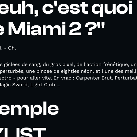
euh, c'est quoi
e Miami 2 ?"
. - Oh.
s giclées de sang, du gros pixel, de l'action frénétique, u
perturbés, une pincée de eighties néon, et l'une des mei
ctro - pour aller vite. En vrac : Carpenter Brut, Perturbat
agic Sword, Light Club ...
xemple
YLIST