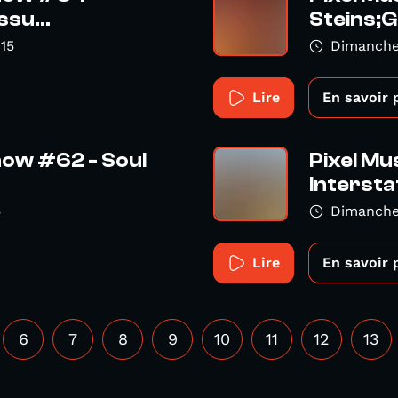
su...
Steins;
15
Dimanche
Lire
En savoir 
how #62 - Soul
Pixel Mu
Intersta
5
Dimanche
Lire
En savoir 
6
7
8
9
10
11
12
13