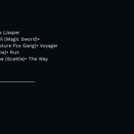
e (Jasper
il (Magic Sword)•
uture Fox Gang)• Voyager
gna)• Run
e (Scattle)• The Way
────────────