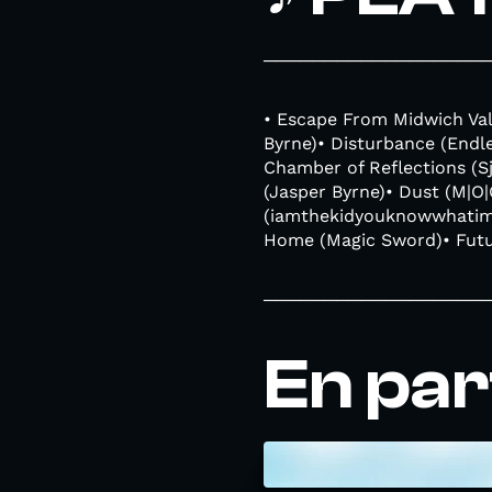
──────────────────
• Escape From Midwich Val
Byrne)• Disturbance (Endle
Chamber of Reflections (S
(Jasper Byrne)• Dust (M|O|
(iamthekidyouknowwhatimea
Home (Magic Sword)• Futu
─────────────────────
En par