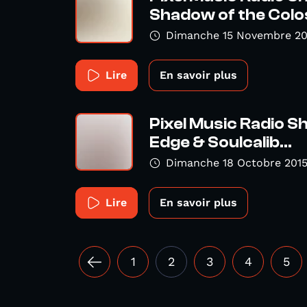
Shadow of the Colos
Dimanche 15 Novembre 20
Lire
En savoir plus
Pixel Music Radio S
Edge & Soulcalib...
Dimanche 18 Octobre 201
Lire
En savoir plus
1
2
3
4
5