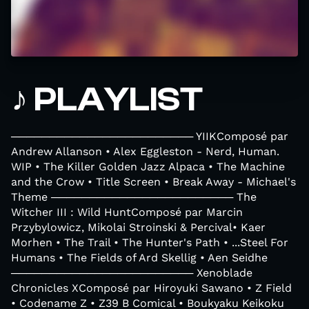
♪ PLAYLIST
──────────────────────── YIIKComposé par
Andrew Allanson • Alex Eggleston - Nerd, Human.
WIP • The Killer Golden Jazz Alpaca • The Machine
and the Crow • Title Screen • Break Away - Michael's
Theme ──────────────────────── The
Witcher III : Wild HuntComposé par Marcin
Przybylowicz, Mikolai Stroinski & Percival• Kaer
Morhen • The Trail • The Hunter's Path • ...Steel For
Humans • The Fields of Ard Skellig • Aen Seidhe
──────────────────────── Xenoblade
Chronicles XComposé par Hiroyuki Sawano • Z Field
• Codename Z • Z39 B Comical • Boukyaku Keikoku