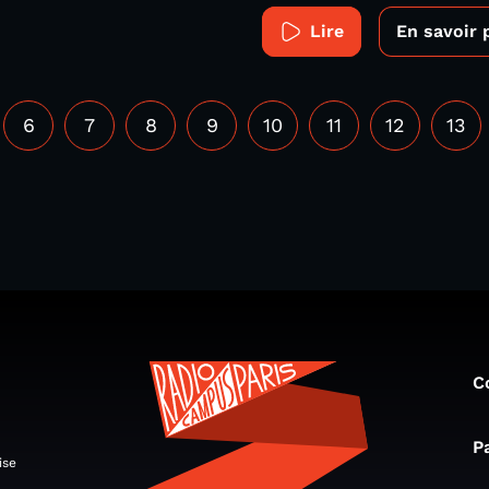
Lire
En savoir 
6
7
8
9
10
11
12
13
C
P
ise