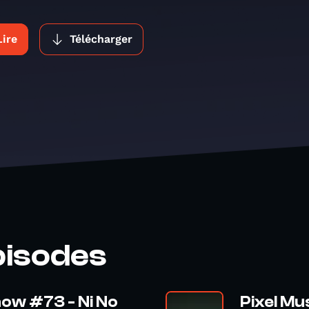
Lire
Télécharger
pisodes
how #73 - Ni No
Pixel Mu