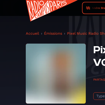
Andre Bra
Accueil
Émissions
Pixel Music Radio S
Pi
VG
PARTA
Type