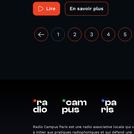
Lire
En savoir plus
1
2
3
4
5
*
ra
*
cam
*
pa
dio
pus
ris
Radio Campus Paris est une radio associative locale qui v
à initier aux pratiques radiophoniques et qui défend une