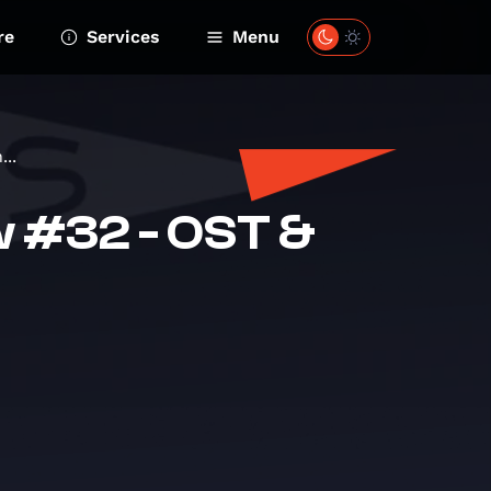
re
Services
Menu
..
w #32 - OST &