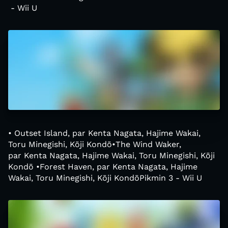
- Wii U
• Outset Island, par Kenta Nagata, Hajime Wakai,
Toru Minegishi, Kōji Kondō•The Wind Waker,
par Kenta Nagata, Hajime Wakai, Toru Minegishi, Kōji
Kondō •Forest Haven, par Kenta Nagata, Hajime
Wakai, Toru Minegishi, Kōji KondōPikmin 3 - Wii U