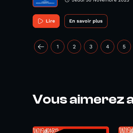
Lire
En savoir plus
1
2
3
4
5
Vous aimerez a