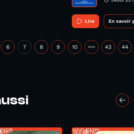
Lire
En savoir 
6
7
8
9
10
•••
43
44
ussi