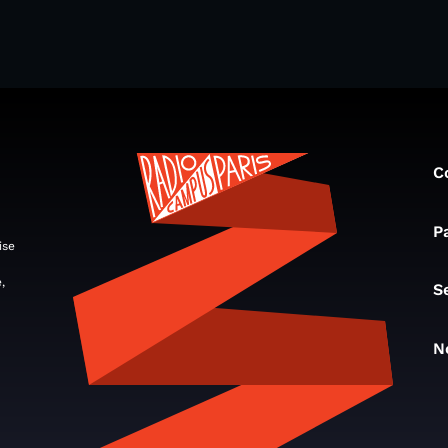
C
P
ise
,
S
N