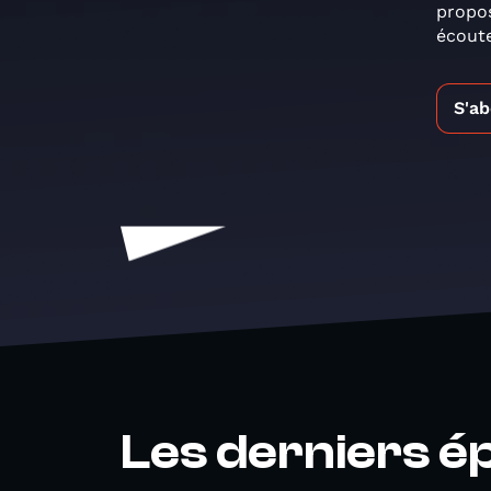
propos
écoute
S'a
Les derniers é