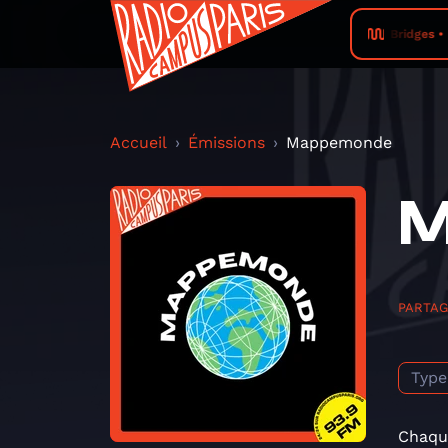
Leon Bridges • 
Accueil
Émissions
Mappemonde
M
PARTA
Type
Chaque