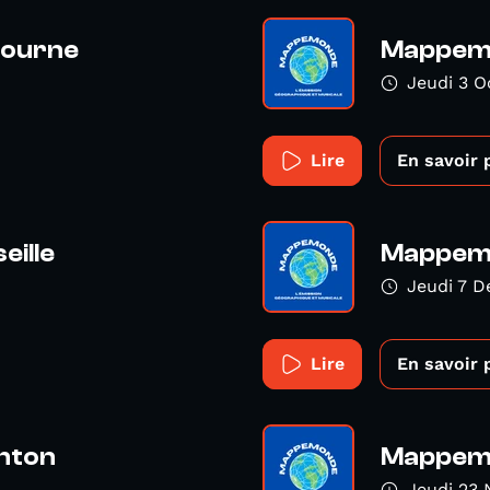
bourne
Mappemon
Jeudi 3 O
Lire
En savoir 
ille
Mappemo
Jeudi 7 
Lire
En savoir 
hton
Mappemo
Jeudi 23