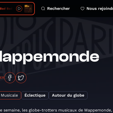
Rechercher
Nous rejoind
Bad Bad News
appemonde
GER
Musicale
Éclectique
Autour du globe
 semaine, les globe-trotters musicaux de Mappemonde, l