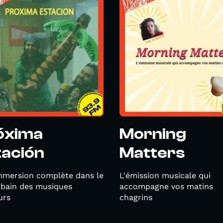
óxima
Morning
tación
Matters
mmersion complète dans le
L'émission musicale qui
 bain des musiques
accompagne vos matins
urs
chagrins