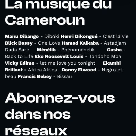
La musique du
Cameroun
Manu Dibango
- Diboki
Henri Dikongué
- C'est la vie
Blick Bassy
- One Love
Hamad Kalkaba
- Astadjam
Dada Saré
Ménélik
- Phénoménélik
Gasha
-
Back to Life
Eko Roosevelt Louis
- Tondoho Mba
Vicky Edimo
- let me love you tonight
Ekambi
Brillant -
Africa Africa
Donny Elwood
- Negro et
beau
Francis Bebey
- Bissau
Abonnez-vous
dans nos
réseaux