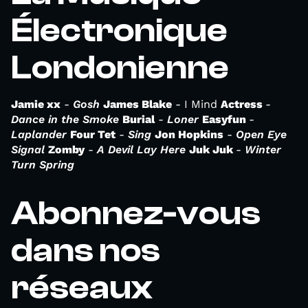
Électronique
Londonienne
Jamie xx
-
Gosh
James Blake
- I Mind
Actress
-
Dance in the Smoke
Burial
-
Loner
Easyfun
-
Laplander
Four Tet
-
Sing
Jon Hopkins
-
Open Eye
Signal
Zomby
-
A Devil Lay Here
Juk Juk
-
Winter
Turn Spring
Abonnez-vous
dans nos
réseaux