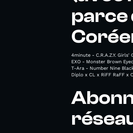
parce q
Corée
4minute - C.R.A.Z.Y. Girls'
EXO - Monster Brown Eyed 
T-Ara - Number Nine Black
Diplo x CL x RiFF RaFF x
Abonn
résea