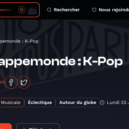
Rechercher
Nous rejoind
26 08 07 05 richard rouxel hopitaux et soins psychiatrique 24
pemonde : K-Pop
appemonde : K-Pop
GER
Musicale
Éclectique
Autour du globe
Lundi 23 