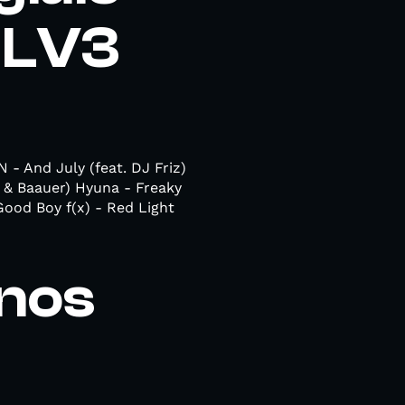
t LV3
 - And July (feat. DJ Friz)
 & Baauer) Hyuna - Freaky
ood Boy f(x) - Red Light
nos