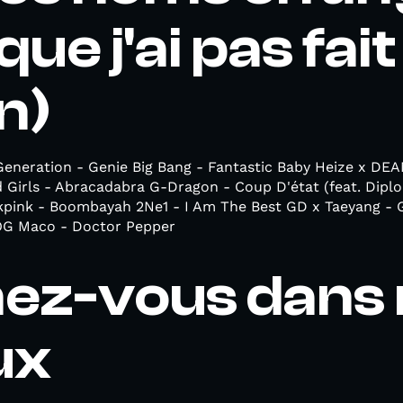
ue j'ai pas fai
n)
 Generation - Genie Big Bang - Fantastic Baby Heize x DEAN
Girls - Abracadabra G-Dragon - Coup D'état (feat. Diplo
pink - Boombayah 2Ne1 - I Am The Best GD x Taeyang - G
 OG Maco - Doctor Pepper
ez-vous dans 
ux