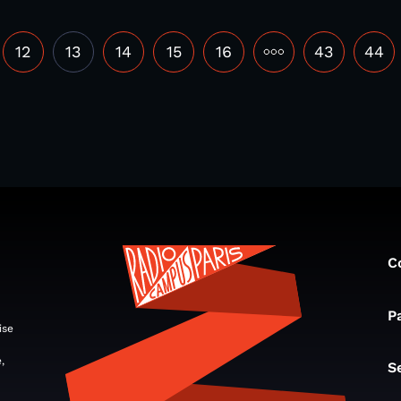
12
13
14
15
16
•••
43
44
C
P
ise
,
S