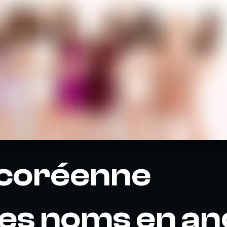
 coréenne
les noms en an