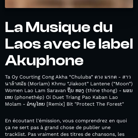
La Musique du
Laos avec le label
Akuphone
Ta Oy Courting Cong Akha “Chuluba” ดวง มรกต - สาว
นาล้าสมัย (Morlam) Khmu “Jiakoot” Lantene (“Moon”)
Women Lao Lam Saravan ຖິ່ນ ທອງ (thine thong) - ພອນ
ເທບ (phonethép) Oi Duet Triang Pao Kaban Lao
Molam - ລຳພູໄທຍ [Remix] Bit "Protect The Forest"
En écoutant l'émission, vous comprendrez en quoi
ça ne sert pas à grand chose de publier une
tracklist. Pas vraiment des titres de chansons, les