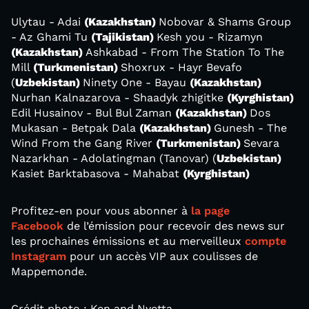
Ulytau - Adai
(Kazakhstan)
Nobovar & Shams Group
- Az Ghami Tu
(Tajikistan)
Kesh you - Rizamyn
(Kazakhstan)
Ashkabad - From The Station To The
Mill
(Turkmenistan)
Shoxrux - Hayr Bevafo
(
Uzbekistan)
Ninety One - Bayau
(Kazakhstan)
Nurhan Kalnazarova - Shaadyk zhigitke
(Kyrghistan)
Edil Husainov - Bul Bul Zaman
(Kazakhstan)
Dos
Mukasan - Betpak Dala
(Kazakhstan)
Gunesh - The
Wind From the Gang River
(Turkmenistan)
Sevara
Nazarkhan - Adolatingman (Tanovar) (
Uzbekistan)
Kasiet Barktabasova - Mahabat
(Kyrghistan)
Profitez-en pour vous abonner à
la page
Facebook
de l’émission pour recevoir des news sur
les prochaines émissions et au merveilleux
compte
Instagram
pour un accès VIP aux coulisses de
Mappemonde.
Crédit photo : Ken and Nyetta