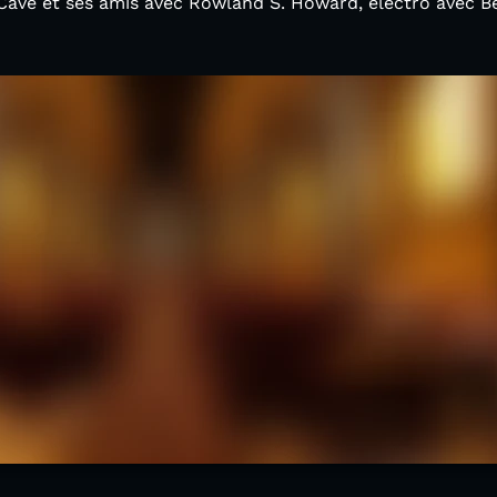
 Cave et ses amis avec Rowland S. Howard, électro avec B