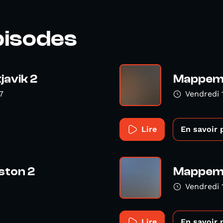
pisodes
avik 2
Mappemo
7
Vendredi 
Lire
En savoir 
ston 2
Mappemo
Vendredi 
Lire
En savoir 