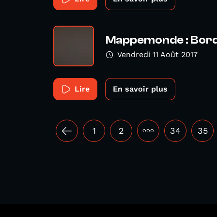
Mappemonde : Bord
Vendredi 11 Août 2017
Lire
En savoir plus
1
2
•••
34
35