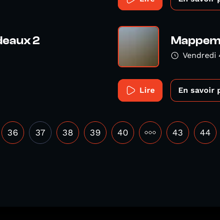
eaux 2
Mappemo
Vendredi 
Lire
En savoir 
36
37
38
39
40
•••
43
44