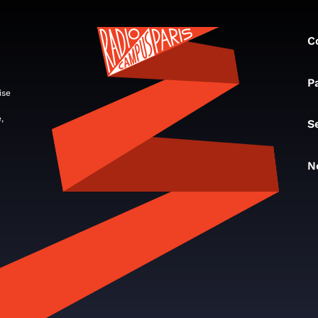
C
P
ise
,
S
N