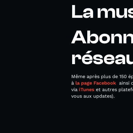
La mu
Abonn
résea
Même après plus de 150 épi
à
la page Facebook
ainsi 
via
iTunes
et autres plate
vous aux updates).