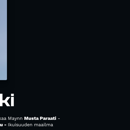
ki
skaa Maynn
Musta Paraati
-
ju -
Ikuisuuden maailma