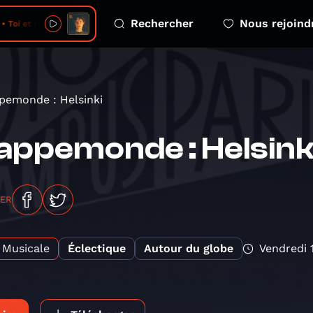
Rechercher
Nous rejoind
oi et moi tout l'été
emonde : Helsinki
ppemonde : Helsink
GER
Musicale
Éclectique
Autour du globe
Vendredi 