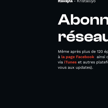
Itäväylä
- Kristalliyö
Abonn
résea
Même après plus de 120 épi
à
la page Facebook
ainsi 
via
iTunes
et autres plate
vous aux updates).