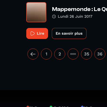
Mappemonde : Le 
Lundi 26 Juin 2017
Lire
En savoir plus
1
2
•••
35
36