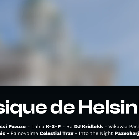
ique de Helsin
ssi Pazuzu
- Lahja
K-X-P
- Ra
DJ Kridlokk
- Vakavaa Pa
ic -
Painovoima
Celestial Trax
- Into the Night
Paavohar