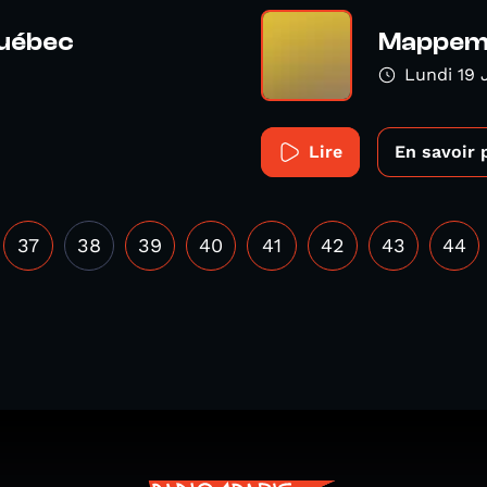
Québec
Mappemo
Lundi 19 
Lire
En savoir 
37
38
39
40
41
42
43
44