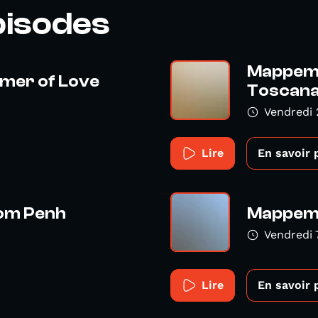
pisodes
Mappemon
mer of Love
Toscana
Vendredi 2
Lire
En savoir 
om Penh
Mappemo
Vendredi 7
Lire
En savoir 