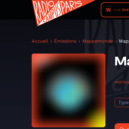
Bad Bad Bird • T
Accueil
Émissions
Mappemonde
Mapp
Ma
PARTA
Type