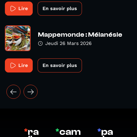
Lire
En savoir plus
Mappemonde : Mélanésie
Jeudi 26 Mars 2026
Lire
En savoir plus
*
ra
*
cam
*
pa