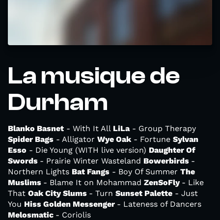
La musique de
Durham
Blanko Basnet
- With It All
LiLa
- Group Therapy
Spider Bags
- Alligator
Wye Oak
- Fortune
Sylvan
Esso
- Die Young (WITH live version)
Daughter Of
Swords
- Prairie Winter Wasteland
Bowerbirds
-
Northern Lights
Bat Fangs
- Boy Of Summer
The
Muslims
- Blame It on Mohammad
ZenSoFly
- Like
That
Oak City Slums
- Turn
Sunset Palette
- Just
You
Hiss Golden Messenger
- Lateness of Dancers
Melosmatic
- Coriolis