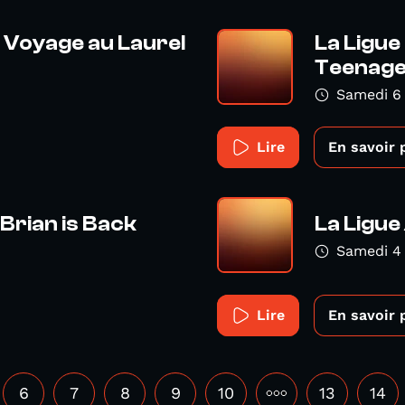
 : Voyage au Laurel
La Ligue
Teenag
Samedi 6 
Lire
En savoir 
 Brian is Back
La Ligue 
Samedi 4
Lire
En savoir 
6
7
8
9
10
•••
13
14