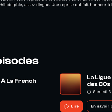
hiladelphie, assez dingue. Une reprise qui fait honneur à l
pisodes
La Ligue 
 : À La French
des 80s
Samedi 3
Lire
En savoir 