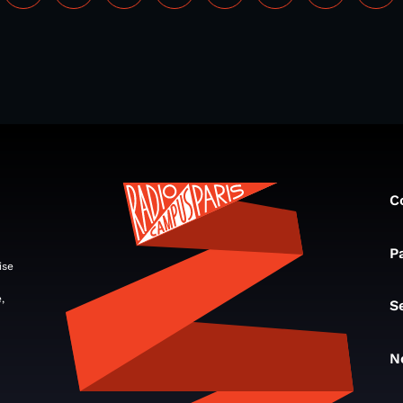
C
P
ise
,
S
N