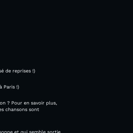
é de reprises !)
 Paris !)
on ? Pour en savoir plus,
les chansons sont
sonne et qui semble sortie