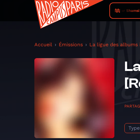
Asfar Shamsi •
Accueil
Émissions
La ligue des albums
La
[R
PARTA
Type