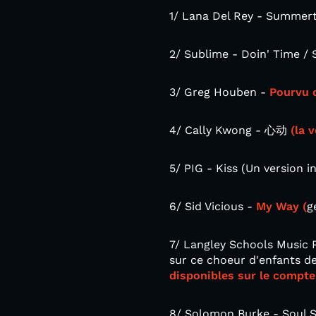
1/ Lana Del Rey - Summer
2/ Sublime - Doin' Time / 
3/ Greg Houben -
Pourvu q
4/ Cally Kwong - 心动
(la 
5/ PIG - Kiss (Un version i
6/ Sid Vicious -
My Way (
g
7/ Langley Schools Music P
sur ce choeur d'enfants d
disponibles sur le compte 
8/ Solomon Burke - Soul Se