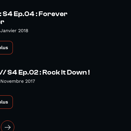
 : S4 Ep.04 : Forever
er
Janvier 2018
plus
// S4 Ep.02 : Rock It Down !
 Novembre 2017
plus