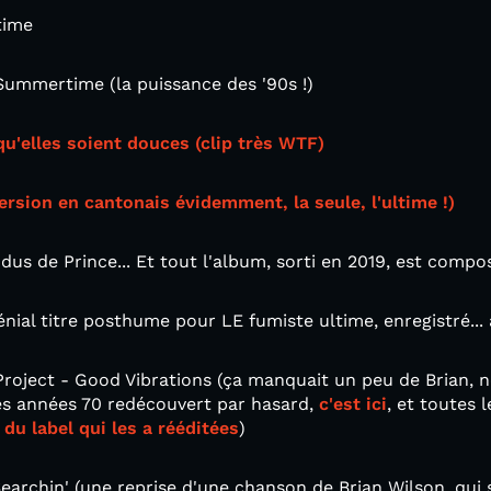
time
Summertime (la puissance des '90s !)
u'elles soient douces (clip très WTF)
version en cantonais évidemment, la seule, l'ultime !)
ndus de Prince... Et tout l'album, sorti en 2019, est compos
énial titre posthume pour LE fumiste ultime, enregistré... à
roject - Good Vibrations (ça manquait un peu de Brian, n
es années 70 redécouvert par hasard,
c'est ici
, et toutes 
du label qui les a rééditées
)
archin' (une reprise d'une chanson de Brian Wilson, qui 