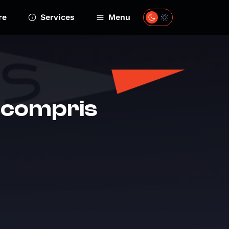
re
Services
Menu
Incompris