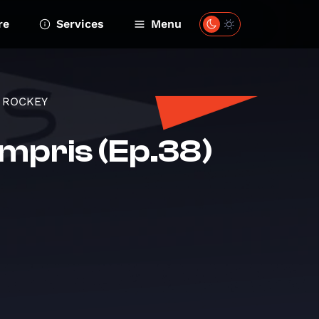
re
Services
Menu
R ROCKEY
mpris (Ep.38)