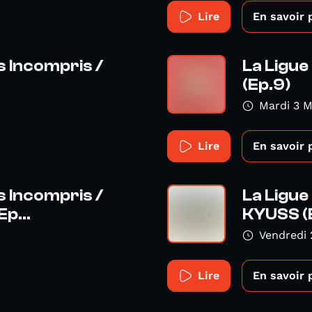
Lire
En savoir 
s Incompris /
La Ligue
(Ep.9)
Mardi 3 M
Lire
En savoir 
s Incompris /
La Ligue
p...
KYUSS (
Vendredi 
Lire
En savoir 