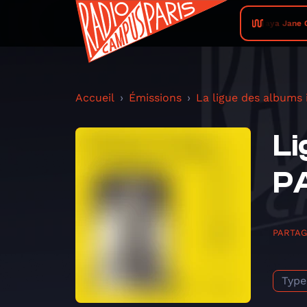
Maya Jane Co
Accueil
Émissions
La ligue des albums
Li
P
PARTA
Type