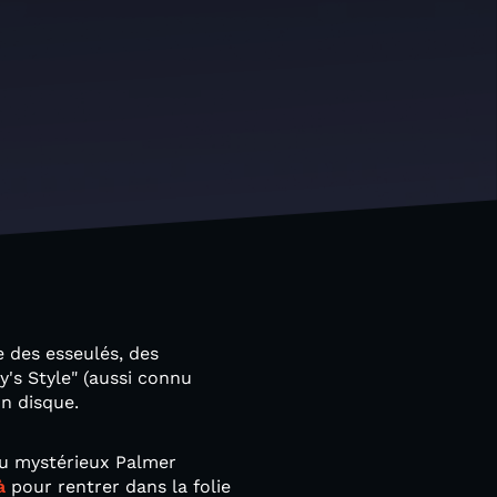
e des esseulés, des
's Style" (aussi connu
un disque.
 du mystérieux Palmer
à
pour rentrer dans la folie