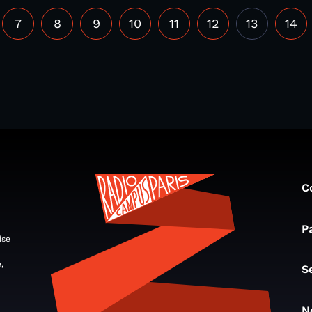
7
8
9
10
11
12
13
14
C
P
ise
,
S
N