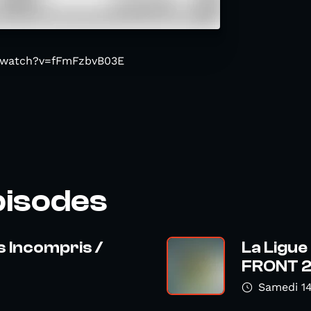
/watch?v=fFmFzbvB03E
pisodes
s Incompris /
La Ligue
FRONT 24
Samedi 14