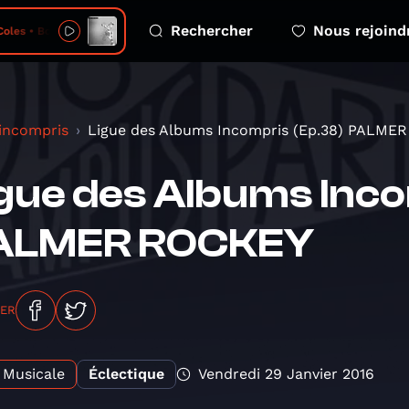
Rechercher
Nous rejoind
les • Bo & Wing
 incompris
Ligue des Albums Incompris (Ep.38) PALME
gue des Albums Inco
ALMER ROCKEY
GER
Musicale
Éclectique
Vendredi 29 Janvier 2016