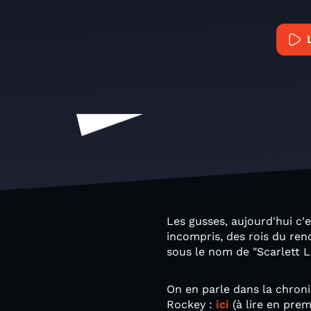
Les gusses, aujourd'hui c'e
incompris, des rois du re
sous le nom de "Scarlett L
On en parle dans la chroniq
Rockey :
ici
(à lire en pre