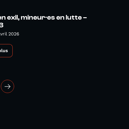
n exil, mineur·es en lutte –
3
vril 2026
plus