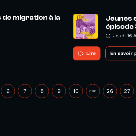
de migration à la
Jeunes e
épisode 
Jeudi 16 A
Lire
En savoir 
6
7
8
9
10
•••
26
27