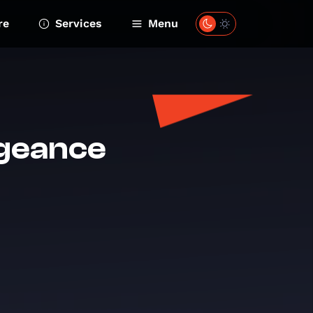
re
Services
Menu
lgeance