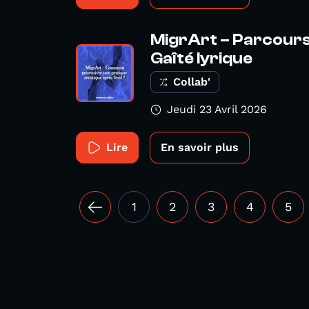
MigrArt – Parcours 
Gaîté lyrique
Collab'
Jeudi 23 Avril 2026
Lire
En savoir plus
1
2
3
4
5