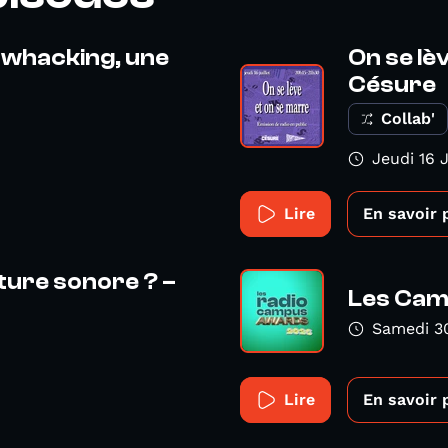
 whacking, une
On se lè
Césure
Collab'
Jeudi 16 
Lire
En savoir 
iture sonore ? –
Les Cam
Samedi 3
Lire
En savoir 