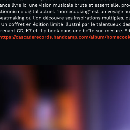
nce livre ici une vision musicale brute et essentielle, pr
tionnisme digital actuel. "homecooking" est un voyage au
beatmaking où l'on découvre ses inspirations multiples, d
 Un coffret en édition limité illustré par le talentueux d
enant CD, K7 et flip book dans une boîte sur-mesure. Edi
https://cascaderecords.bandcamp.com/album/homecook