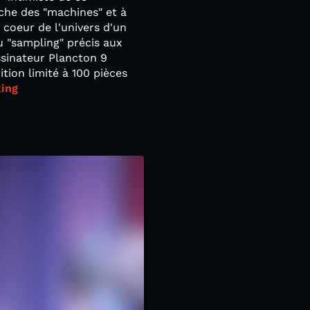
oche des "machines" et à
 coeur de l'univers d'un
u "sampling" précis aux
essinateur Plancton 9
tion limité à 100 pièces
ing