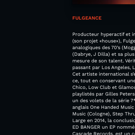
FULGEANCE
Producteur hyperactif et i
(son projet «house»), Fulg
analogiques des 70’s (Mogg
(Dabrye, J Dilla) et sa plu
mesure de son talent. Véri
passant par Los Angeles, L
Cet artiste international s
ce, tout en conservant une
Chico, Low Club et Glamour
playlistés par Gilles Peter
un des volets de la série
anglais One Handed Music (
Music (Cologne), Step Thr
Large en 2014, la conclusio
ED BANGER un EP nommé « 
Cascade Records, est un c