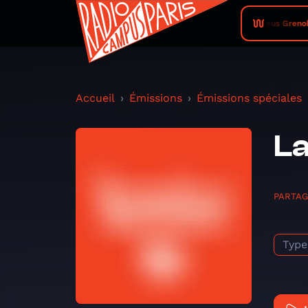
Radio Campus Grenoble • Co
Accueil
Émissions
Émissions spéciales
La
PARTA
Type