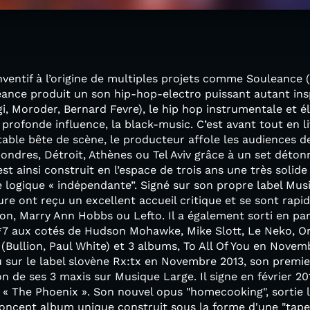
nventif à l’origine de multiples projets comme Souleance (
eance produit un son hip-hop-electro puissant autant ins
i, Moroder, Bernard Fevre), le hip hop instrumentale et é
s profonde influence, la black-music. C’est avant tout en liv
table bête de scène, le producteur affole les audiences de
ondres, Détroit, Athènes ou Tel Aviv grâce à un set déto
’est ainsi construit en l’espace de trois ans une très solid
 logique « indépendante”. Signé sur son propre label Mus
e ont reçu un excellent accueil critique et se sont rapi
son, Marry Ann Hobbs ou Lefto. Il a également sorti en paral
 7*7 aux cotés de Hudson Mohawke, Mike Slott, Le Neko, O
Bullion, Paul White) et 3 albums, To All Of You en Novem
u sur le label slovène Rx:tx en Novembre 2013, son premi
n de ses 3 maxis sur Musique Large. Il signe en février 20
The Phoenix ». Son nouvel opus "homecooking", sortie l
oncept album unique construit sous la forme d'une "tape"