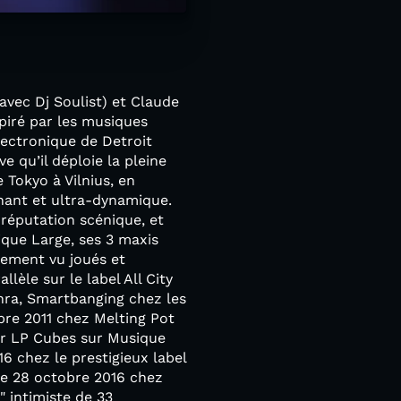
avec Dj Soulist) et Claude
piré par les musiques
lectronique de Detroit
e qu’il déploie la pleine
 Tokyo à Vilnius, en
nnant et ultra-dynamique.
e réputation scénique, et
ique Large, ses 3 maxis
dement vu joués et
lèle sur le label All City
nra, Smartbanging chez les
bre 2011 chez Melting Pot
er LP Cubes sur Musique
16 chez le prestigieux label
e 28 octobre 2016 chez
 intimiste de 33