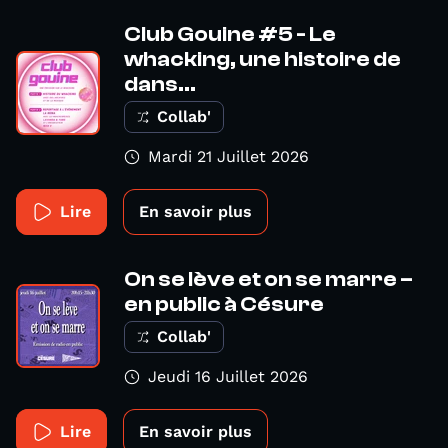
Club Gouine #5 - Le
whacking, une histoire de
dans...
Collab'
Mardi 21 Juillet 2026
Lire
En savoir plus
On se lève et on se marre –
en public à Césure
Collab'
Jeudi 16 Juillet 2026
Lire
En savoir plus