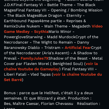
J.D.KFinal Fantasy VI - Battle Theme - The Black
MagesFinal Fantasy VII - Opening / Bombing Mission
- The Black MagesBlue Dragon - Eternity -
Earthbound Papas4ème partie - Reprises &
RemixDuke Nukem - Main Theme - Megadeth
Video
Game Medley - Scythia
Mario Minor -
PowergloveStarwing - Madd MurdockCrypt of the
Necrodancer - The Wight to Remain - Danny
Baranowsky Diablo - Tristram -
Artificial Fear
Crypt
of the Necrodancer (Aria's Ascent) - A Shadow to
Prevail -
FamilyJules7X
Shadow of the Beast - Metal
Cover par Flavien Morel ( Benighted Soul) (
voir la
chaîne Youtube de Gameplay
) Final Fantasy VIII -
Liberi Fatali - Vled Tapas (
voir la chaîne Youtube du
Set Barré
)
Bonus : parce que le Hellfest, c'était il y a deux
semaines. Et que Blizzard y était. Production :
Bes, Maître Caesar, Florian Chevassu Réalisation :
Lorna