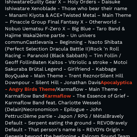
IshiwatareGuilty Gear X – Holy Orders - Daisuke
Ishiwatare Xenoblade - Those who bear their name
- Manami Kiyota & ACE+Twisted Metal – Main Theme
– Pinaccle Group Final Fantasy X - Otherworld -
Nobuo Uematsu F-Zero X – Big Blue - Taro Band &
Hajime Wakai2ème partie - Un univers
communCastlevania – Beginning - Naoto Shibata
(Perfect Selection Dracula Battle II)Rock 'n Roll
Racing – Paranoid (Black Sabbath) – Tim Follin /
Geoff FollinBaten Kaitos - Vitriolic a stroke - Motoi
Sakuraba Brütal Legend - Girlfriend - Kabbage
BoyQuake - Main Theme - Trent ReznorSilent Hill
Downpour - Silent Hill - Jonathan Davis
Apocalyptica
- Angry Birds Theme
/Karmaflow - Main Theme -
Karmaflow Band
Karmaflow
- The Essence of Grief -
Karmaflow Band feat. Charlotte Wessels
(Delain)Necronomicon - Epilogue - John
Pettruci3ème partie - Japon / RPG / MétalBravely
Default - Serpent eating the ground - REVOBravely
Default - That person's name is - REVOYs Origin -
Genesis beyond the beginning - Falcom Sound Team