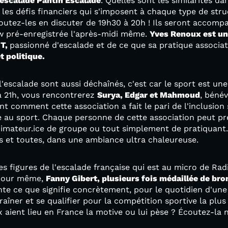
'escalade Pantin Escalade
. Quelles sont les similarités da
 les défis financiers qui s'imposent à chaque type de str
utez-les en discuter de 19h30 à 20h ! Ils seront accompa
w pré-enregistrée l'après-midi même.
Yves Renoux est un
GT,
passionné d'escalade et de ce que sa pratique associa
t politique.
l'escalade sont aussi déchaînés, c'est car le sport est une
 21h, vous rencontrerez
Surya, Edgar et Mahmoud
, bénév
nt comment cette association a fait le pari de l'inclusion 
e au sport. Chaque personne de cette association peut pr
nimateur.ice de groupe ou tout simplement de pratiquant.
us et toutes, dans une ambiance ultra chaleureuse.
des figures de l'escalade française qui est au micro de Ra
e jour même,
Fanny Gibert, plusieurs fois médaillée de b
e ce que signifie concrètement, pour le quotidien d'une 
raîner et se qualifier pour la compétition sportive la plu
ux aient lieu en France la motive ou lui pèse ? Écoutez-la