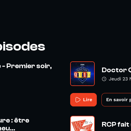
pisodes
e - Premier soir,
Doctor 
Jeudi 23
Lire
En savoir 
re : être
RCP fait
eu...