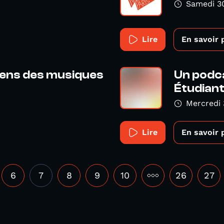
Samedi 3
Lire
En savoir 
liens des musiques
Un podca
Étudiants
Mercredi
Lire
En savoir 
6
7
8
9
10
•••
26
27