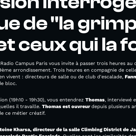
sion interroge
ue de "la grimp
et ceux qui la f
e Radio Campus Paris vous invite à passer trois heures au 
19ème arrondissement. Trois heures en compagnie de celle
t en vivent : directeurs de salle ou de club d'escalade,
Fann
e bloc.
sion (19h10 - 19h30), vous entendrez
Thomas
, interviewé 
elles il travaille.
Thomas est ouvreur
depuis plusieurs a
de ce métier créatif.
toine Kharsa, directeur de la salle Climbing District de J