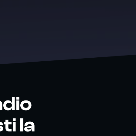
adio
i la