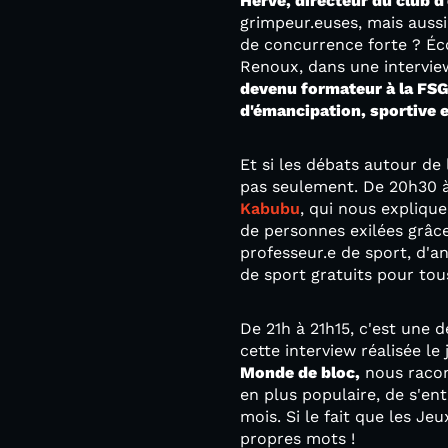
Hervé, directeur du club d
grimpeur.euses, mais aussi
de concurrence forte ? Éco
Renoux, dans une intervie
devenu formateur à la FS
d'émancipation, sportive e
Et si les débats autour de 
pas seulement. De 20h30 à
Kabubu
, qui nous explique
de personnes exilées grâc
professeur.e de sport, d'a
de sport gratuits pour to
De 21h à 21h15, c'est une 
cette interview réalisée l
Monde de bloc,
nous racont
en plus populaire, de s'ent
mois. Si le fait que les Je
propres mots !