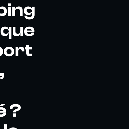
bing
ique
port
,
é ?