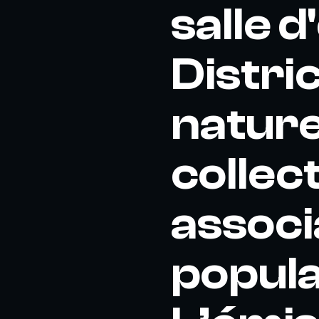
salle 
Distri
nature
collect
associa
popula