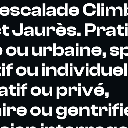
d'escalade Clim
ct Jaurès. Prat
 ou urbaine, s
if ou individuel
tif ou privé,
ire ou gentrifi