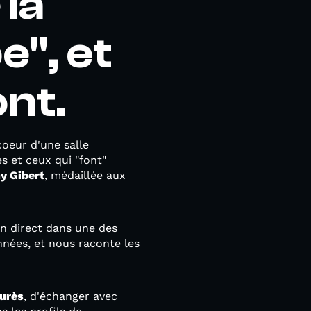
 la
e", et
ont.
coeur d'une salle
s et ceux qui "font"
y Gibert
, médaillée aux
en direct dans une des
nnées, et nous raconte les
aurès
, d'échanger avec