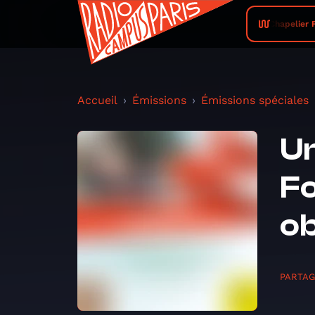
Chapelier Fo
Accueil
Émissions
Émissions spéciales
Un
Fo
ob
PARTA