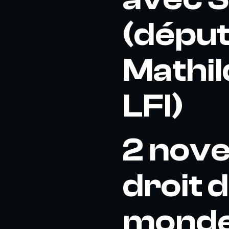
(déput
Mathil
LFI)
2 nove
droit 
monde 