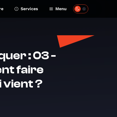
re
Services
Menu
uer : 03 -
nt faire
 vient ?