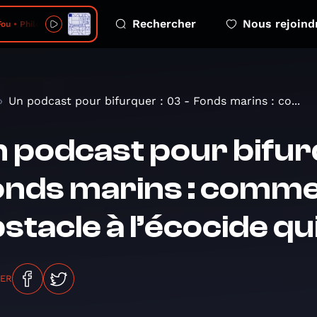
Rechercher
Nous rejoind
u • Philémon
Un podcast pour bifurquer : 03 - Fonds marins : co...
 podcast pour bifurq
nds marins : comme
stacle à l’écocide qui
GER