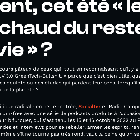
t, cet été « l
chaud du rest
ie » ?
cours pâteux de ceux qui, tout en reconnaissant qu'il y a
V 3.0 GreenTech-Bullshit, « parce que c’est bien utile, 
des boulots ou des études qui perdent leur sens, lorsqu’il
 de la planète ?
itique radicale en cette rentrée,
Socialter
et Radio Campus
thium-free avec une série de podcasts produite à l’occasio
ur bifurquer, qui s'est tenu les 15 et 16 octobre 2022 au 
des et interviews pour se rebeller, armer les esprits, reno
même s'il ne tourne pas très rond, vaut la peine qu’on se 