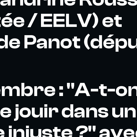
ée / EELV) et
de Panot (dépu
mbre : "A-t-on
de jouir dans un
injuste ?" ave