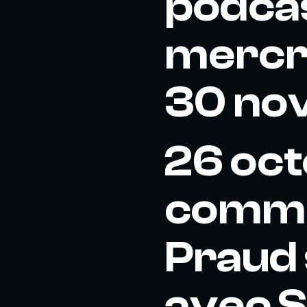
podcas
mercre
30 no
26 oct
comme
Praud 
avec 