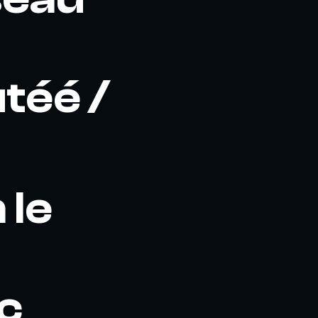
téé /
 le
c