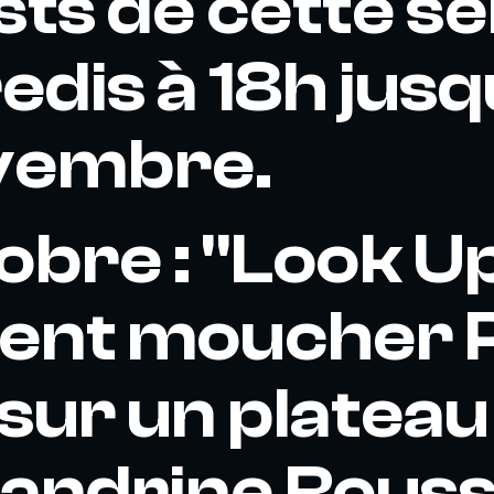
ts de cette sér
dis à 18h jusq
vembre.
obre : "Look Up
nt moucher P
sur un plateau
Sandrine Rous