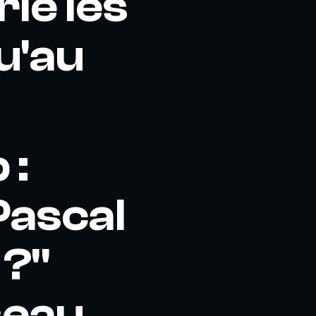
ie les
u'au
 :
ascal
 ?"
seau