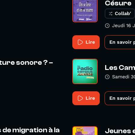
Césure
Collab'
Jeudi 16 
Lire
En savoir 
iture sonore ? –
Les Cam
Samedi 3
Lire
En savoir 
de migration à la
Jeunes e