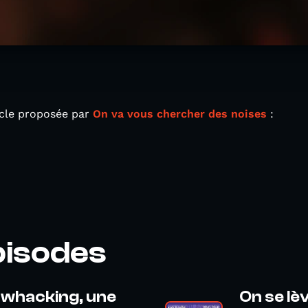
acle proposée par
On va vous chercher des noises
:
pisodes
 whacking, une
On se lè