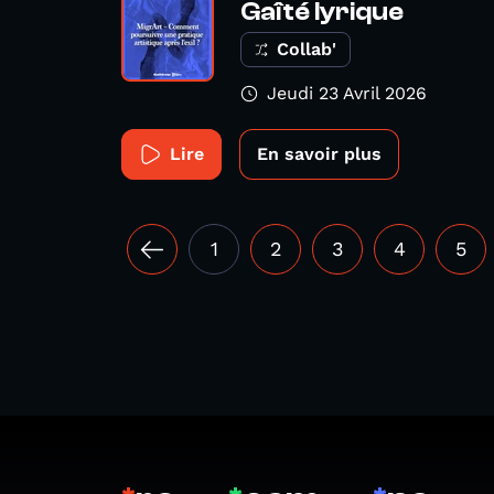
Gaîté lyrique
Collab'
Jeudi 23 Avril 2026
Lire
En savoir plus
1
2
3
4
5