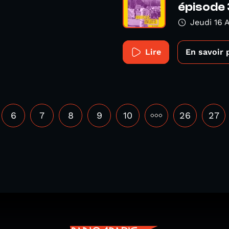
épisode 
Jeudi 16 A
Lire
En savoir 
6
7
8
9
10
•••
26
27