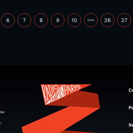
6
7
8
9
10
•••
26
27
C
P
ise
,
S