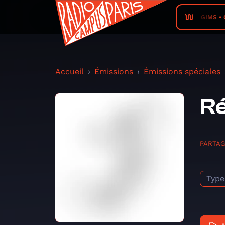
GIMS • 
Accueil
Émissions
Émissions spéciales
Ré
PARTA
Type