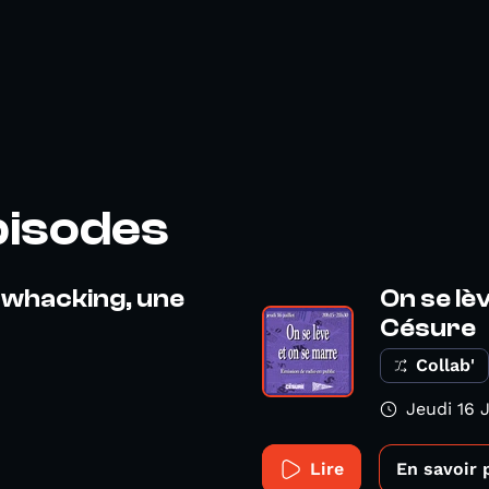
pisodes
 whacking, une
On se lè
Césure
Collab'
Jeudi 16 
Lire
En savoir 