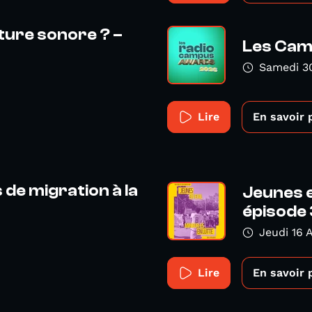
iture sonore ? –
Les Cam
Samedi 3
Lire
En savoir 
de migration à la
Jeunes e
épisode 
Jeudi 16 A
Lire
En savoir 