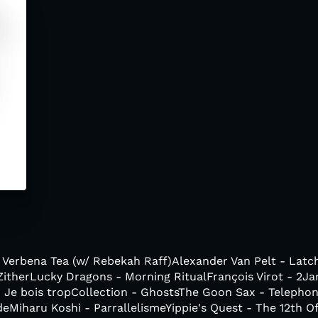
- Verbena Tea (w/ Rebekah Raff)Alexander Van Pelt - Lat
 ZitherLucky Dragons - Morning RitualFrançois Virot - 2J
- Je bois tropCollection - GhostsThe Goon Sax - Telepho
Miharu Koshi - ParrallelismeYippie's Quest - The 12th Of