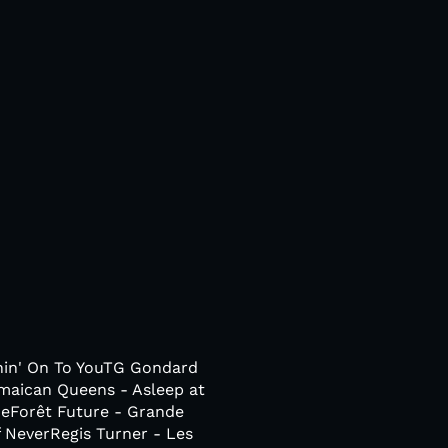
chin' On To YouTG Gondard
amaican Queens - Asleep at
neForêt Future - Grande
 NeverRegis Turner - Les