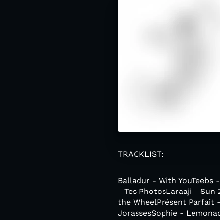
TRACKLIST:
Balladur - With YouTeebs 
- Tes PhotosLaraaji - Sun
the WheelPrésent Parfait 
JorassesSophie - Lemonade