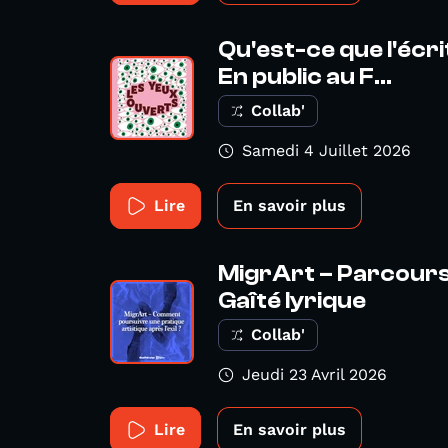
Qu'est-ce que l'écr
En public au F...
Collab'
Samedi 4 Juillet 2026
Lire
En savoir plus
MigrArt – Parcours 
Gaîté lyrique
Collab'
Jeudi 23 Avril 2026
Lire
En savoir plus