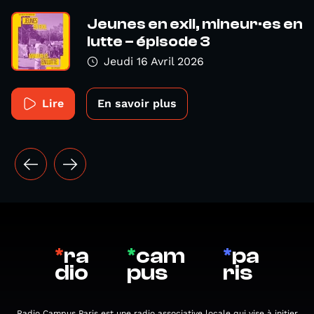
Jeunes en exil, mineur·es en
lutte – épisode 3
Jeudi 16 Avril 2026
Lire
En savoir plus
*
ra
*
cam
*
pa
dio
pus
ris
Radio Campus Paris est une radio associative locale qui vise à initier