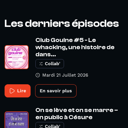
Les derniers épisodes
Club Gouine #5 - Le
whacking, une histoire de
dans...
Collab'
Mardi 21 Juillet 2026
Lire
En savoir plus
On se lève et on se marre –
en public à Césure
Collab'