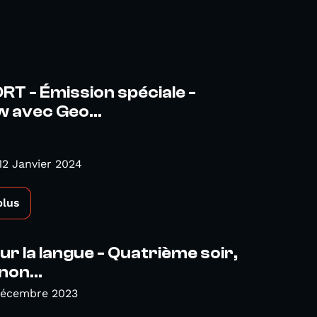
T - Émission spéciale -
w avec Geo...
12 Janvier 2024
plus
sur la langue - Quatrième soir,
on...
Décembre 2023