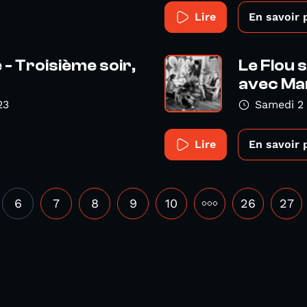
Lire
En savoir 
e - Troisième soir,
Le Flou 
avec Mar
23
Samedi 2
Lire
En savoir 
6
7
8
9
10
•••
26
27