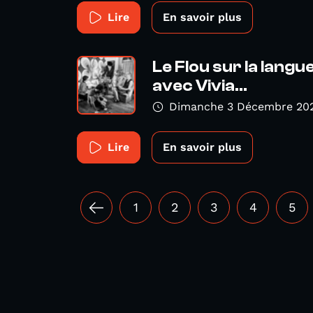
Lire
En savoir plus
Le Flou sur la langu
avec Vivia...
Dimanche 3 Décembre 20
Lire
En savoir plus
1
2
3
4
5