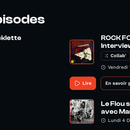
pisodes
klette
ROCK FOR
Intervie
Collab'
Vendredi 
Lire
En savoir 
Le Flou 
avec Man
Lundi 4 