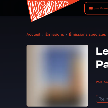
Radio Campus Grenoble • L
Accueil
Émissions
Émissions spéciales
Le
Pa
PARTA
Type