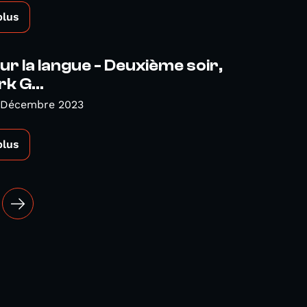
plus
sur la langue - Deuxième soir,
k G...
 Décembre 2023
plus