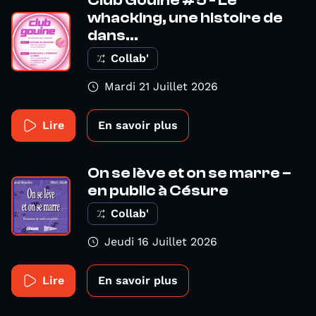
whacking, une histoire de
dans...
Collab'
Mardi 21 Juillet 2026
Lire
En savoir plus
On se lève et on se marre –
en public à Césure
Collab'
Jeudi 16 Juillet 2026
Lire
En savoir plus