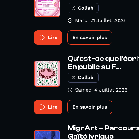
Collab'
Mardi 21 Juillet 2026
Lire
En savoir plus
Qu'est-ce que l'écr
En public au F...
Collab'
Samedi 4 Juillet 2026
Lire
En savoir plus
MigrArt – Parcours 
Gaîté lyrique