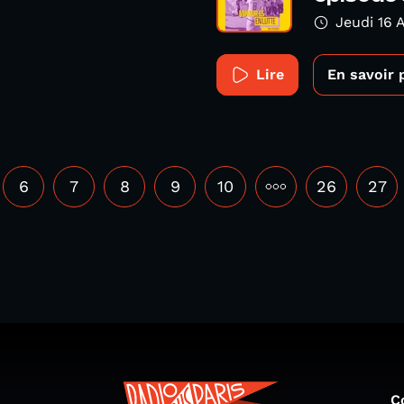
Jeudi 16 A
Lire
En savoir 
6
7
8
9
10
•••
26
27
C