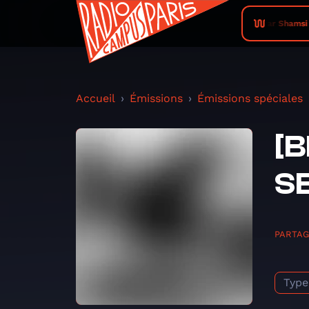
Asfar Shamsi •
Accueil
Émissions
Émissions spéciales
[B
S
PARTA
Type