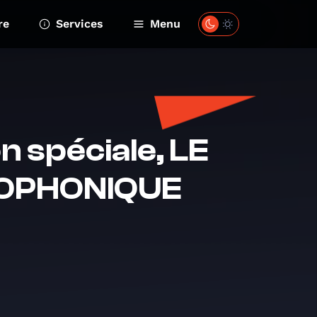
re
Services
Menu
 spéciale, LE
IOPHONIQUE