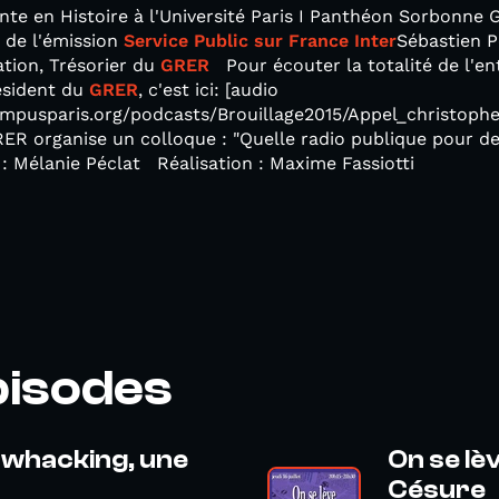
nte en Histoire à l'Université Paris I Panthéon Sorbonne
 de l'émission
Service Public sur France Inter
Sébastien P
tion, Trésorier du
GRER
Pour écouter la totalité de l'en
ésident du
GRER
, c'est ici: [audio
mpusparis.org/podcasts/Brouillage2015/Appel_christop
RER organise un colloque : "Quelle radio publique pour d
: Mélanie Péclat Réalisation : Maxime Fassiotti
pisodes
 whacking, une
On se lè
Césure