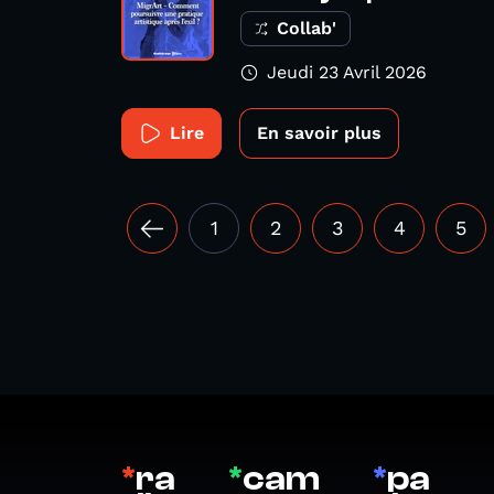
Collab'
Jeudi 23 Avril 2026
Lire
En savoir plus
1
2
3
4
5
*
ra
*
cam
*
pa