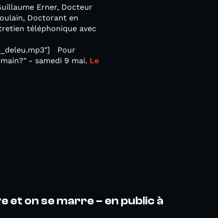
 Guillaume Erner, Docteur
oulain, Doctorant en
tretien téléphonique avec
he_deleu.mp3"] Pour
emain?" - samedi 9 mai.
Le
ve et on se marre – en public à