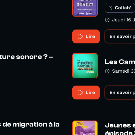
Collab'
Jeudi 16 
Lire
En savoir 
iture sonore ? –
Les Cam
Samedi 3
Lire
En savoir 
de migration à la
Jeunes e
épisode 