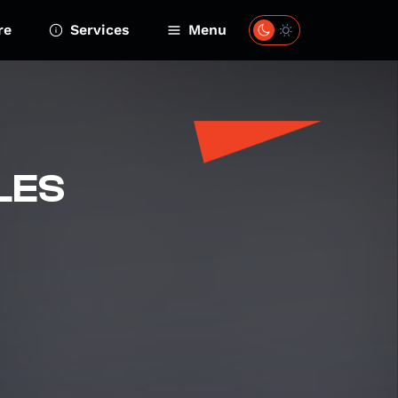
re
Services
Menu
 LES