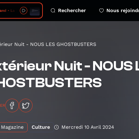
Rechercher
Nous rejoind
a Radio des tas 2026 08 07 clermont ferrand s04e06 session
érieur Nuit - NOUS LES GHOSTBUSTERS
térieur Nuit - NOUS
HOSTBUSTERS
GER
Magazine
Culture
Mercredi 10 Avril 2024