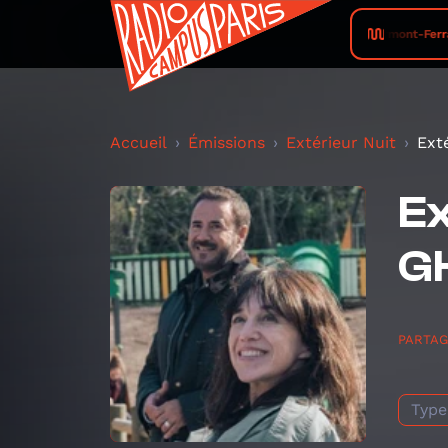
Radio Campus Clermont-Ferrand • L
Accueil
Émissions
Extérieur Nuit
Ext
Ex
G
PARTA
Type