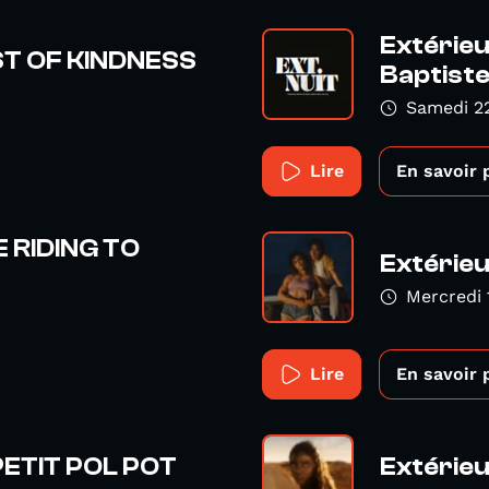
Extérieu
AST OF KINDNESS
Baptiste
Samedi 2
Lire
En savoir 
KE RIDING TO
Extérieu
Mercredi 
Lire
En savoir 
 PETIT POL POT
Extérieu