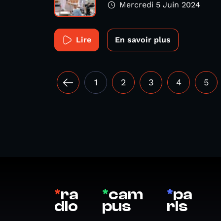
Mercredi 5 Juin 2024
Lire
En savoir plus
1
2
3
4
5
*
ra
*
cam
*
pa
dio
pus
ris