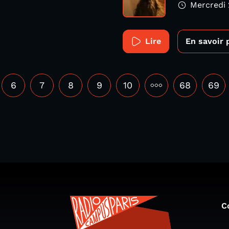
Mercredi 
Lire
En savoir 
6
7
8
9
10
•••
68
69
C