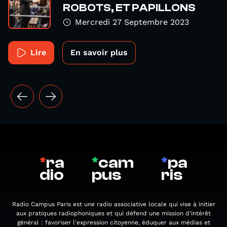
ROBOTS, ET PAPILLONS
Mercredi 27 Septembre 2023
Lire
En savoir plus
*
ra
*
cam
*
pa
dio
pus
ris
Radio Campus Paris est une radio associative locale qui vise à initier
aux pratiques radiophoniques et qui défend une mission d'intérêt
général : favoriser l'expression citoyenne, éduquer aux médias et