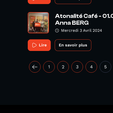
Atonalité Café - 01
Anna BERG
Mercredi 3 Avril 2024
Lire
En savoir plus
1
2
3
4
5