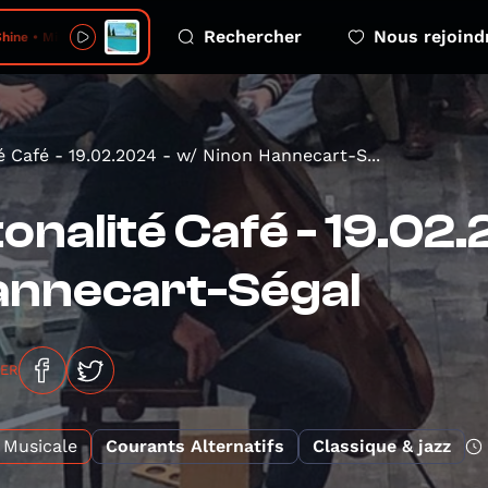
Rechercher
Nous rejoind
ine • Mingler
é Café - 19.02.2024 - w/ Ninon Hannecart-S...
onalité Café - 19.02
annecart-Ségal
GER
Musicale
Courants Alternatifs
Classique & jazz