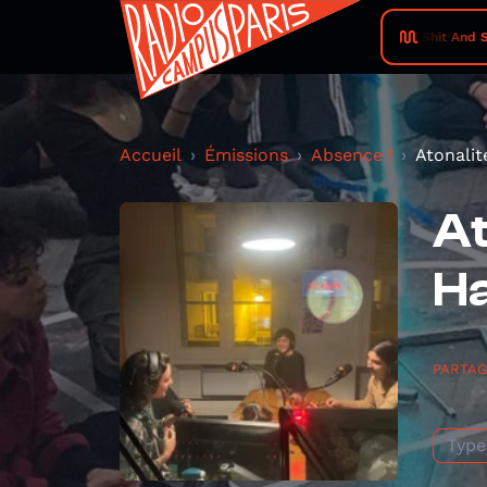
Shit And Sh
Accueil
Émissions
Absence !
Atonalit
At
H
PARTA
Type