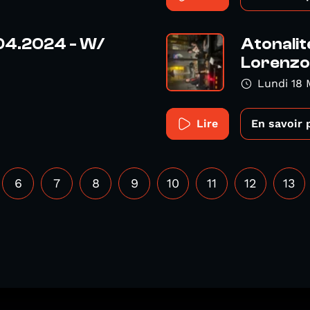
.04.2024 - W/
Atonalit
Lorenzo 
Lundi 18 
Lire
En savoir 
6
7
8
9
10
11
12
13