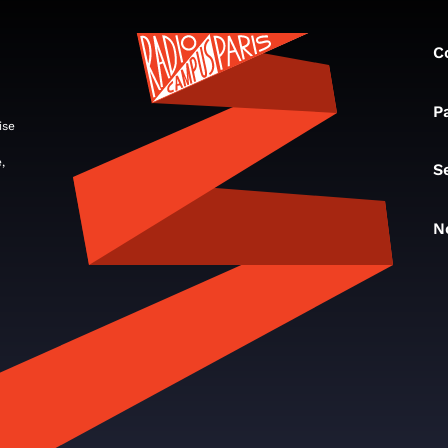
C
P
ise
,
S
N