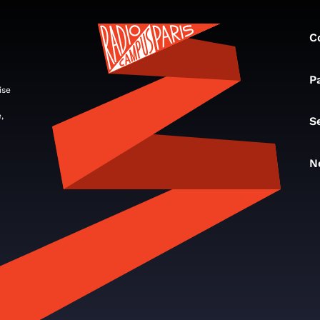
C
P
ise
,
S
N