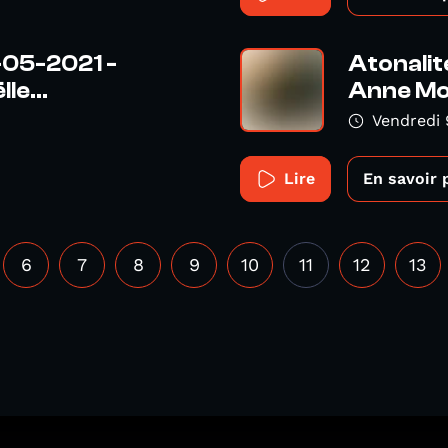
-05-2021 -
Atonalit
e...
Anne Mon
Vendredi 9
Lire
En savoir 
6
7
8
9
10
11
12
13