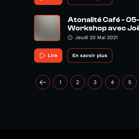
Atonalité Café - 05
Workshop avec Joëll
Jeudi 20 Mai 2021
Lire
En savoir plus
1
2
3
4
5