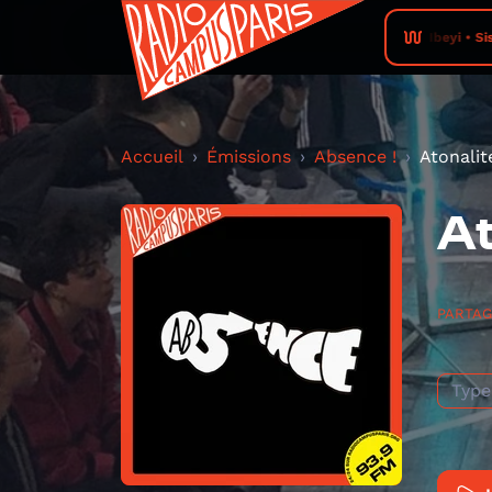
Ibeyi • Sis
Accueil
Émissions
Absence !
Atonalit
At
PARTA
Type