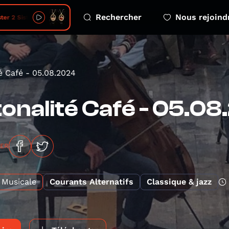
Rechercher
Nous rejoind
ter 2 Sister
é Café - 05.08.2024
onalité Café - 05.0
GER
Musicale
Courants Alternatifs
Classique & jazz