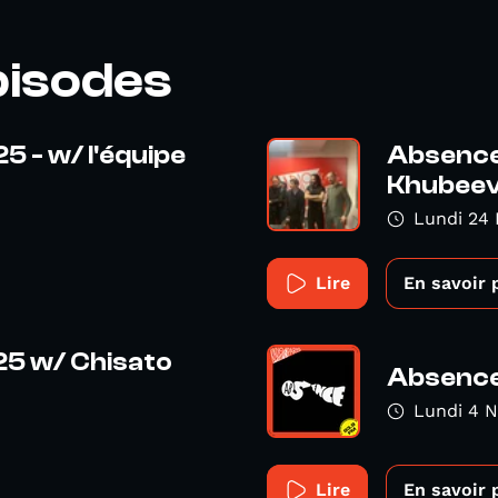
pisodes
5 - w/ l'équipe
Absence
Khubee
Lundi 24 
Lire
En savoir 
25 w/ Chisato
Absence 
Lundi 4 
Lire
En savoir 