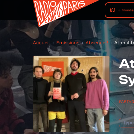
Le Monde 
Accueil
Émissions
Absence !
Atonalit
At
Sy
PARTA
Type