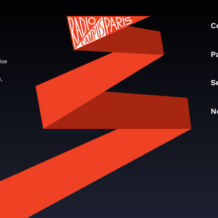
C
P
ise
,
S
N