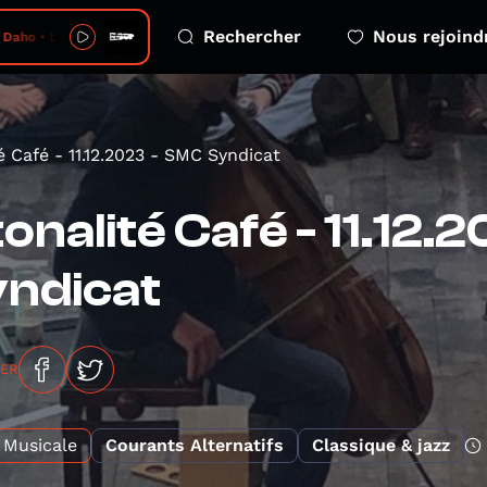
Rechercher
Nous rejoind
Daho • Loup
é Café - 11.12.2023 - SMC Syndicat
onalité Café - 11.12.
ndicat
GER
Musicale
Courants Alternatifs
Classique & jazz