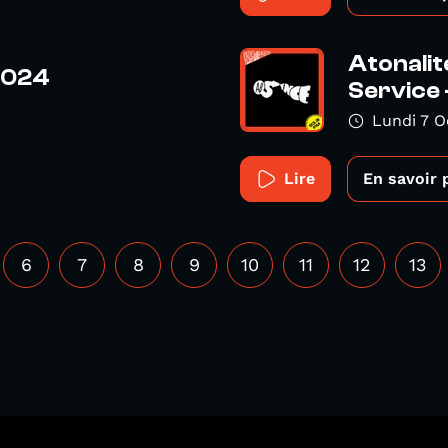
Atonalit
2024
Service 
Lundi 7 
Lire
En savoir 
6
7
8
9
10
11
12
13