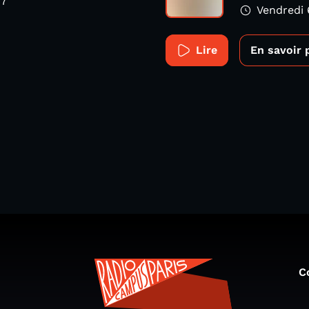
17
Vendredi 
Lire
En savoir 
C