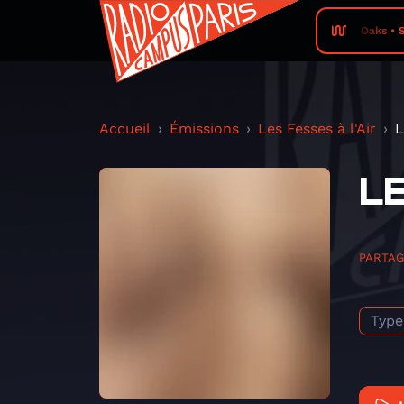
Oaks • 
Accueil
Émissions
Les Fesses à l'Air
L
LE
PARTA
Type