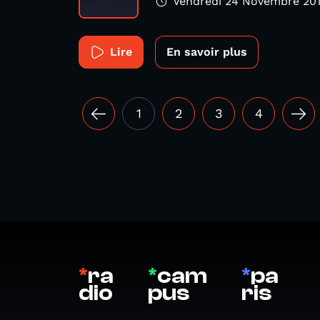
Vendredi 24 Novembre 20
Lire
En savoir plus
1
2
3
4
*
ra
*
cam
*
pa
dio
pus
ris