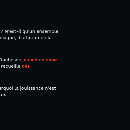
n ? N'est-il qu'un ensemble
aque, dilatation de la
e Duchesne,
coach en slow
 recueille
des
quoi la jouissance n'est
que.