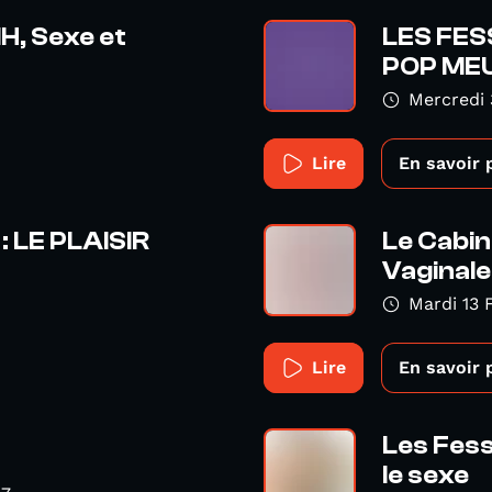
IH, Sexe et
LES FES
POP ME
Mercredi 
Lire
En savoir 
: LE PLAISIR
Le Cabin
Vaginale 
Mardi 13 
Lire
En savoir 
Les Fesse
le sexe