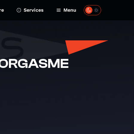
re
Services
Menu
 L'ORGASME