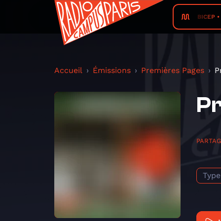
BICEP •
Accueil
Émissions
Premières Pages
P
Pr
PARTA
Type