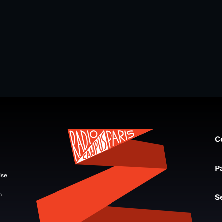
C
P
ise
,
S