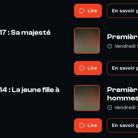
Lire
En savoir 
7 : Sa majesté
Première
Vendredi 
Lire
En savoir 
: La jeune fille à
Première
hommes q
Vendredi 
Lire
En savoir 