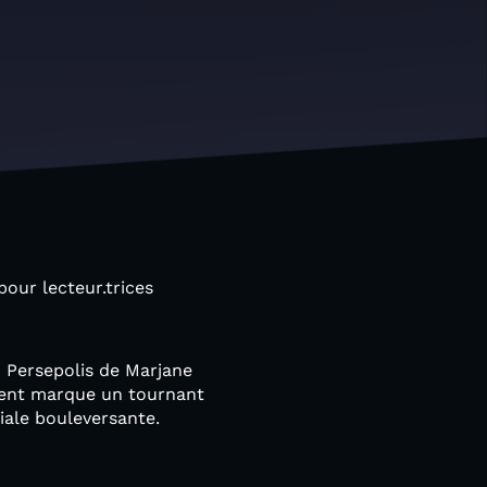
pour lecteur.trices
 Persepolis de Marjane
ement marque un tournant
liale bouleversante.