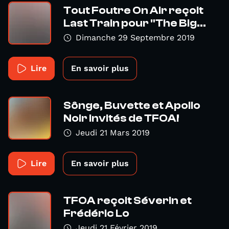
Tout Foutre On Air reçoit
Last Train pour "The Big...
Dimanche 29 Septembre 2019
Lire
En savoir plus
Sônge, Buvette et Apollo
Noir invités de TFOA!
Jeudi 21 Mars 2019
Lire
En savoir plus
TFOA reçoit Séverin et
Frédéric Lo
Jeudi 21 Février 2019