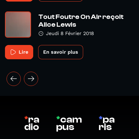
Tout Foutre On Air reçoit
Alice Lewis
Jeudi 8 Février 2018
Lire
En savoir plus
*
ra
*
cam
*
pa
dio
pus
ris