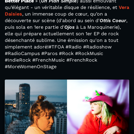
Better Place
» (
Un Plan Simple
) aussi émouvant
qu’élégant - un véritable disque de résilience, et
Vera
Daisies
, un immense coup de cœur, qu’on a
découverte sur scène (d'abord au sein d'
Ottis Coeur
,
puis sola en 1ere partie d'
Ojos
à La Maroquinerie),
elle qui prépare actuellement son 1er EP de rock
désenchanté sublime. Une émission qu'on a tout
simplement adoré!#TFOA #Radio #Radioshow
#RadioCampus #Paros #Rock #RockMusic
#IndieRock #FrenchMusic #FrenchRock
#MoreWomenOnStage