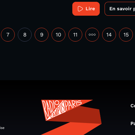
Lire
En savoir 
7
8
9
10
11
•••
14
15
C
P
ise