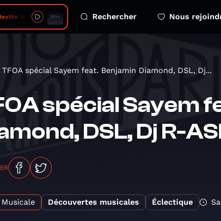
Rechercher
Nous rejoind
e 2026 08 07 6 parler denfance avec du reemploi
TFOA spécial Sayem feat. Benjamin Diamond, DSL, Dj...
OA spécial Sayem fe
amond, DSL, Dj R-A
GER
Musicale
Découvertes musicales
Éclectique
Sa