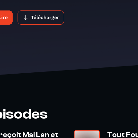
Lire
Télécharger
pisodes
reçoit Mai Lan et
Tout Fou