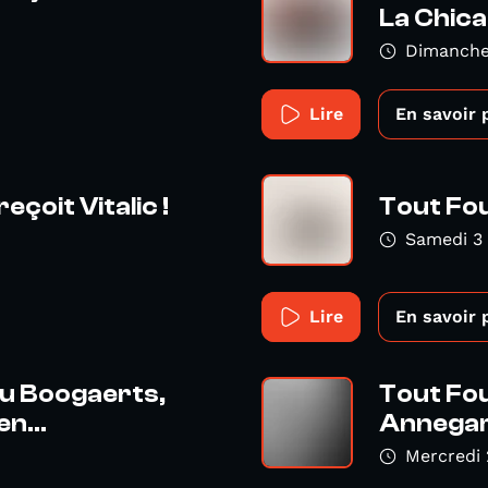
La Chica
Dimanche
Lire
En savoir 
eçoit Vitalic !
Tout Fou
Samedi 3
Lire
En savoir 
u Boogaerts,
Tout Fou
n...
Annega
Mercredi