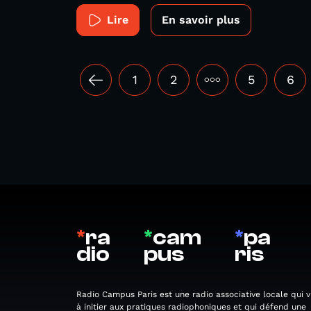
Lire
En savoir plus
1
2
•••
5
6
*
ra
*
cam
*
pa
dio
pus
ris
Radio Campus Paris est une radio associative locale qui v
à initier aux pratiques radiophoniques et qui défend une