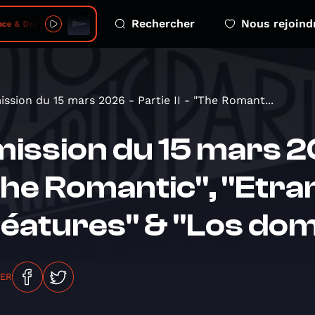
Rechercher
Nous rejoind
m - 2026-08-06 - s05 e04 free greenland kalaallit nunaat
ission du 15 mars 2026 - Partie II - "The Romant...
ission du 15 mars 202
he Romantic", "Etr
éatures" & "Los do
GER