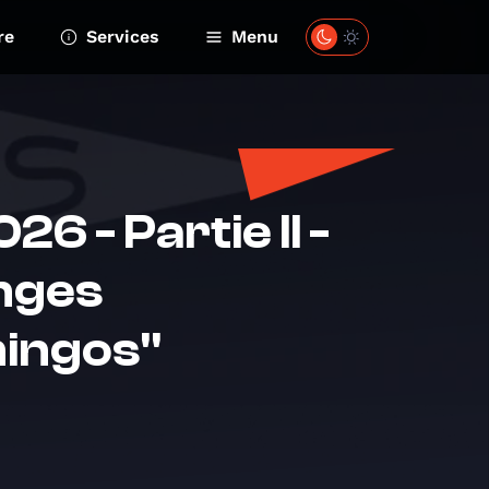
re
Services
Menu
6 - Partie II -
anges
mingos"