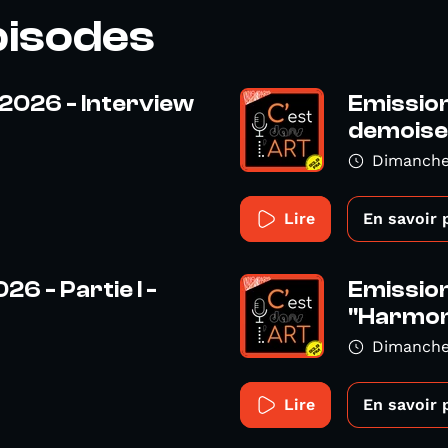
pisodes
t 2026 - Interview
Emission 
demoisel
Dimanche
Lire
En savoir 
26 - Partie I -
Emission 
"Harmon
Dimanche 
Lire
En savoir 