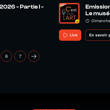
2026 - Partie I -
Emission
Le musée
Dimanche
Lire
En savoir 
6
7