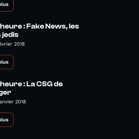
plus
heure : Fake News, les
 jedis
évrier 2018
plus
heure : La CSG de
ger
anvier 2018
plus