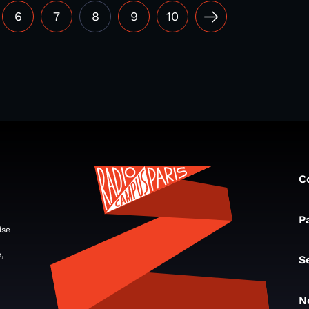
6
7
8
9
10
C
P
ise
,
S
N