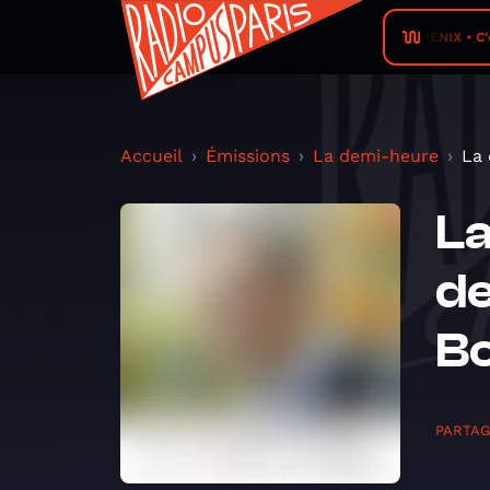
RADIO PHÉNIX • C'est 
Accueil
Émissions
La demi-heure
La 
La
de
B
PARTA