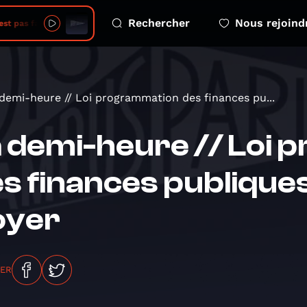
Rechercher
Nous rejoind
pas faux 2026 08 06 Le green gap
demi-heure // Loi programmation des finances pu...
 demi-heure // Loi
s finances publiques
oyer
GER