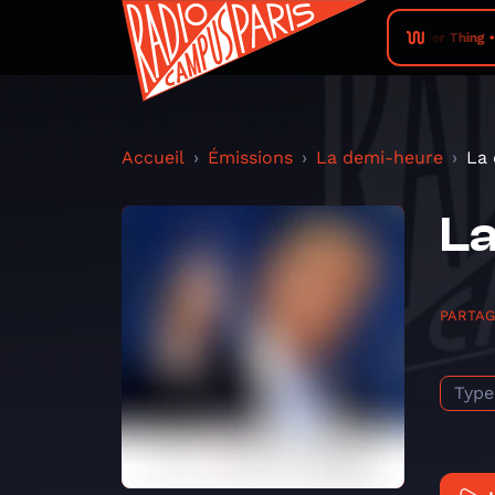
wilder Thing •
Accueil
Émissions
La demi-heure
La 
La
PARTA
Type