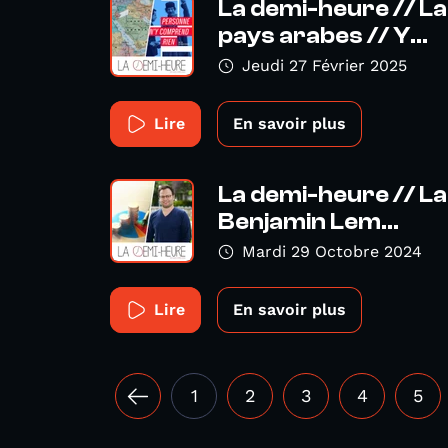
La demi-heure // La
pays arabes // Y...
Jeudi 27 Février 2025
Lire
En savoir plus
La demi-heure // La
Benjamin Lem...
Mardi 29 Octobre 2024
Lire
En savoir plus
1
2
3
4
5