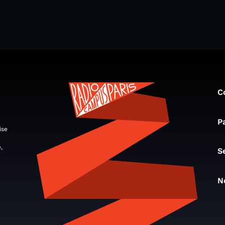
C
P
ise
,
S
N