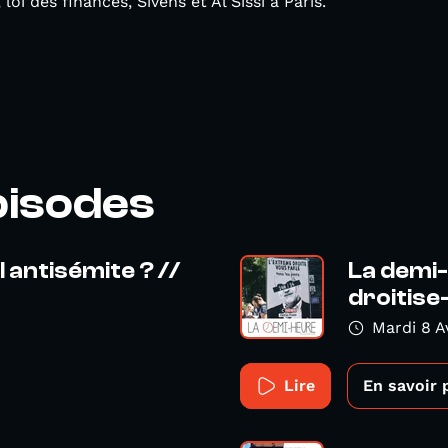
 loi des finances, Sivens et Al Sissi à Paris.
pisodes
 antisémite ? //
La demi-
droitise-
Mardi 8 A
Lire
En savoir 