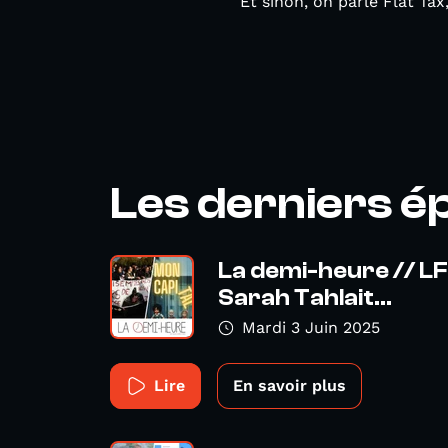
Et sinon, on parle Flat Tax,
Les derniers é
La demi-heure // LFI
Sarah Tahlait...
Mardi 3 Juin 2025
Lire
En savoir plus