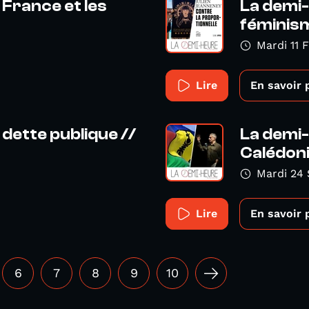
 France et les
La demi-
féminisme
Mardi 11 
Lire
En savoir 
 dette publique //
La demi-
Calédonie
Mardi 24
Lire
En savoir 
6
7
8
9
10