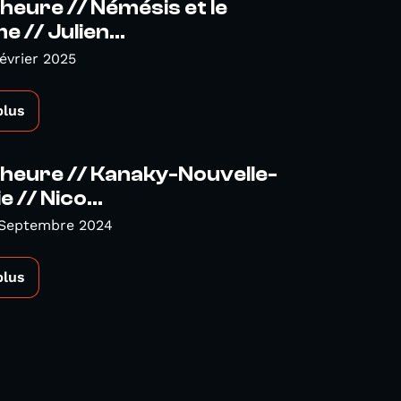
heure // Némésis et le
 // Julien...
Février 2025
plus
heure // Kanaky-Nouvelle-
 // Nico...
 Septembre 2024
plus