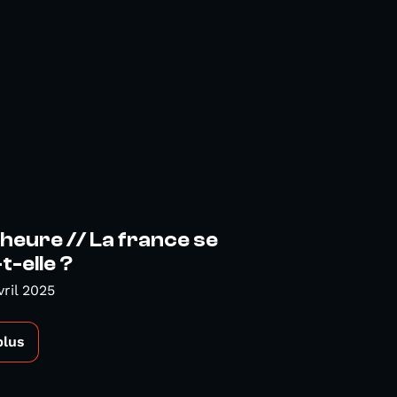
heure // La france se
t-elle ?
vril 2025
plus