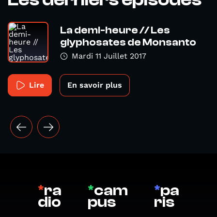
La demi-heure // Les
glyphosates de Monsanto
Mardi 11 Juillet 2017
Lire
En savoir plus
*
ra
*
cam
*
pa
dio
pus
ris