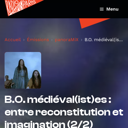
Menu
Accueil
Émissions
panoraMiX
B.O. médiéval(ist)es : entre reconstitution et ima...
B.O. médiéval(ist)es :
entre reconstitution et
imagination (2/2)