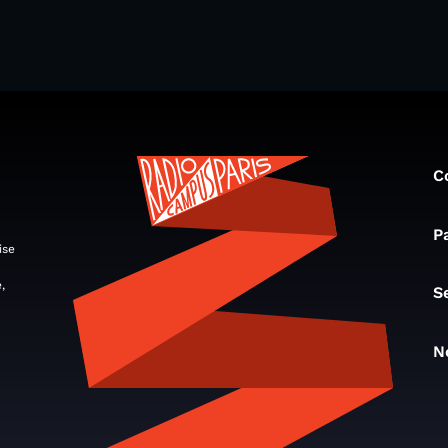
C
P
ise
,
S
N