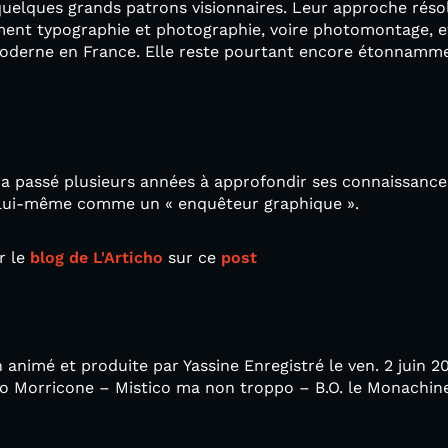
 quelques grands patrons visionnaires. Leur approche rés
ent typographie et photographie, voire photomontage, et
derne en France. Elle reste pourtant encore étonnamme
l a passé plusieurs années à approfondir ses connaissances
it lui-même comme un « enquêteur graphique ».
r le
blog de L'Articho
sur ce
post
 animé et produite par Yassine Enregistré le ven. 2 juin 20
 Morricone – Mistico ma non troppo – B.O. le Monachine (