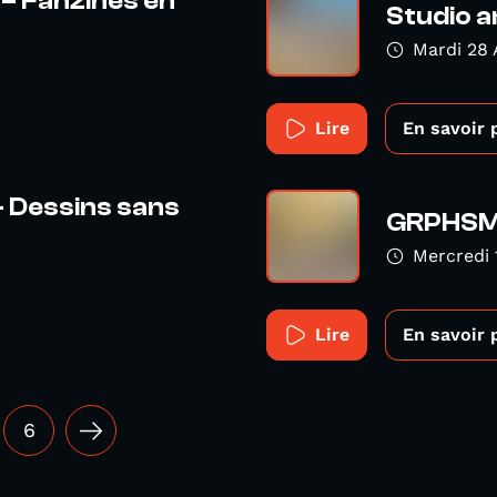
 – Fanzines en
Studio a
Mardi 28 
Lire
En savoir 
 - Dessins sans
GRPHSM 
Mercredi 
Lire
En savoir 
6