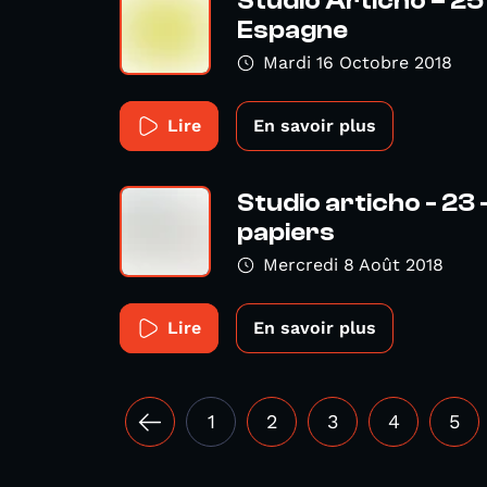
Studio Articho – 25
Espagne
Mardi 16 Octobre 2018
Lire
En savoir plus
Studio articho - 23
papiers
Mercredi 8 Août 2018
Lire
En savoir plus
1
2
3
4
5