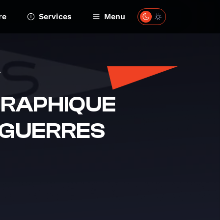
re
Services
Menu
.
 GRAPHIQUE
-GUERRES