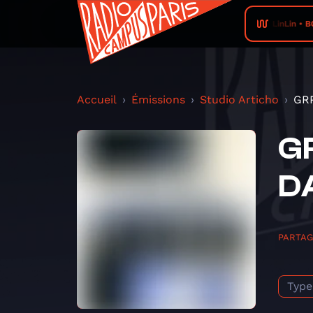
LinLin • 
Accueil
Émissions
Studio Articho
GRP
G
D
PARTA
Type